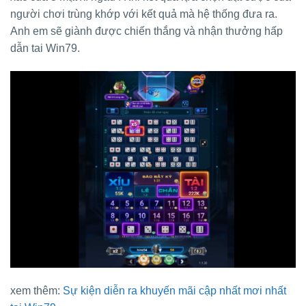
người chơi trùng khớp với kết quả mà hệ thống đưa ra.
Anh em sẽ giành được chiến thắng và nhận thưởng hấp
dẫn tai Win79.
xem thêm:
Sự kiện diễn ra khuyến mãi cập nhất mơi nhất