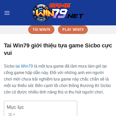
Bỏ
qua
nội
dung
TẢI WIN79
PLAY WIN79
Tai Win79 giới thiệu tựa game Sicbo cực
vui
Sicbo
tai Win79
là một tựa game đã làm mưa làm gió tại
cổng game hấp dẫn này. Đối với những anh em người
chơi mới chưa trải nghiệm tựa game này chắc chắn sẽ là
một sự thiếu sót. Bên cạnh lối chơi thông thương thì Sicbo
còn có được nhiều tính năng thú vị thu hút người chơi.
Mục lục