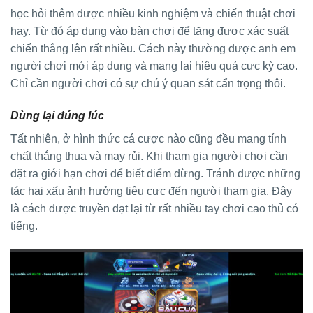
học hỏi thêm được nhiều kinh nghiệm và chiến thuật chơi
hay. Từ đó áp dụng vào bàn chơi để tăng được xác suất
chiến thắng lên rất nhiều. Cách này thường được anh em
người chơi mới áp dụng và mang lại hiệu quả cực kỳ cao.
Chỉ cần người chơi có sự chú ý quan sát cẩn trọng thôi.
Dùng lại đúng lúc
Tất nhiên, ở hình thức cá cược nào cũng đều mang tính
chất thắng thua và may rủi. Khi tham gia người chơi cần
đặt ra giới hạn chơi để biết điểm dừng. Tránh được những
tác hại xấu ảnh hưởng tiêu cực đến người tham gia. Đây
là cách được truyền đạt lại từ rất nhiều tay chơi cao thủ có
tiếng.