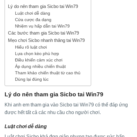
Lý do nên tham gia Sicbo tai Win79
Luật chơi dễ dàng
Cửa cược đa dạng
Nhiệm vụ hấp dẫn tai Win79
Các bước tham gia Sicbo tai Win79
Mẹo chơi Sicbo nhanh thăng tai Win79
Hiểu rõ luật chơi
Lựa chọn kèo phù hợp
Điều khiển cảm xúc chơi
Áp dụng nhiều chiến thuật
Tham khảo chiến thuật từ cao thủ
Dùng lại đúng lúc
Lý do nên tham gia Sicbo tai Win79
Khi anh em tham gia vào Sicbo tai Win79 có thể đáp ứng
được hết tất cả các nhu cầu cho người chơi.
Luật chơi dễ dàng
Luật chơi Sicbo khá đơn giản nhưng tạo được sức hấp