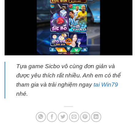
Tựa game Sicbo vô cùng đơn giản và
được yêu thích rất nhiều. Anh em có thể
tham gia và trải nghiệm ngay
tai Win79
nhé.