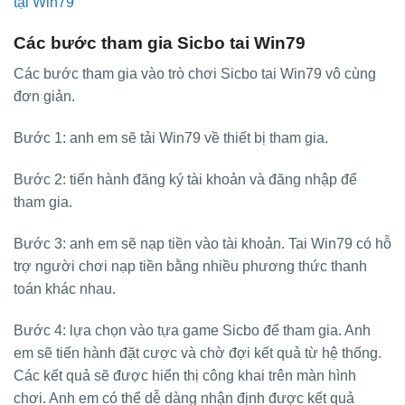
tại Win79
Các bước tham gia Sicbo tai Win79
Các bước tham gia vào trò chơi Sicbo tai Win79 vô cùng
đơn giản.
Bước 1: anh em sẽ tải Win79 về thiết bị tham gia.
Bước 2: tiến hành đăng ký tài khoản và đăng nhập để
tham gia.
Bước 3: anh em sẽ nạp tiền vào tài khoản. Tai Win79 có hỗ
trợ người chơi nạp tiền bằng nhiều phương thức thanh
toán khác nhau.
Bước 4: lựa chọn vào tựa game Sicbo để tham gia. Anh
em sẽ tiến hành đặt cược và chờ đợi kết quả từ hệ thống.
Các kết quả sẽ được hiển thị công khai trên màn hình
chơi. Anh em có thể dễ dàng nhận định được kết quả