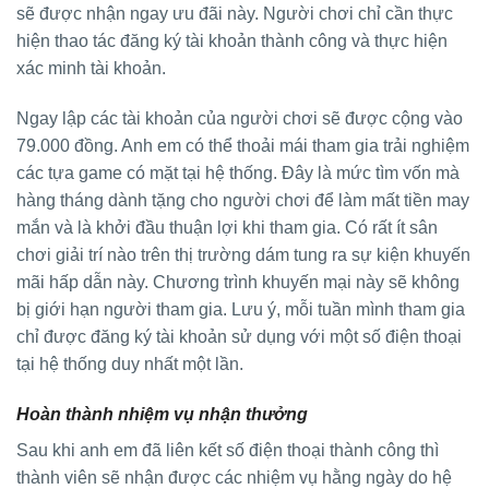
sẽ được nhận ngay ưu đãi này. Người chơi chỉ cần thực
hiện thao tác đăng ký tài khoản thành công và thực hiện
xác minh tài khoản.
Ngay lập các tài khoản của người chơi sẽ được cộng vào
79.000 đồng. Anh em có thể thoải mái tham gia trải nghiệm
các tựa game có mặt tại hệ thống. Đây là mức tìm vốn mà
hàng tháng dành tặng cho người chơi để làm mất tiền may
mắn và là khởi đầu thuận lợi khi tham gia. Có rất ít sân
chơi giải trí nào trên thị trường dám tung ra sự kiện khuyến
mãi hấp dẫn này. Chương trình khuyến mại này sẽ không
bị giới hạn người tham gia. Lưu ý, mỗi tuần mình tham gia
chỉ được đăng ký tài khoản sử dụng với một số điện thoại
tại hệ thống duy nhất một lần.
Hoàn thành nhiệm vụ nhận thưởng
Sau khi anh em đã liên kết số điện thoại thành công thì
thành viên sẽ nhận được các nhiệm vụ hằng ngày do hệ