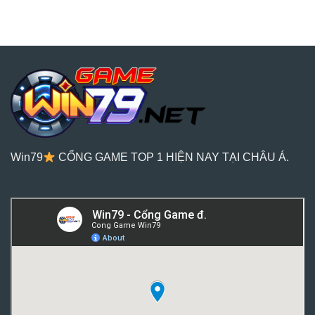
Win79
CỔNG GAME TOP 1 HIỆN NAY TẠI CHÂU Á.