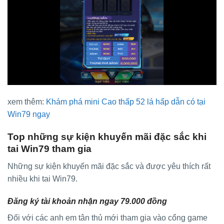
xem thêm:
Khám phá mini Cao thấp 52 lá hấp dẫn có tại
Win79 ngay
Top những sự kiện khuyến mãi đặc sắc khi
tai Win79 tham gia
Những sự kiện khuyến mãi đặc sắc và được yêu thích rất
nhiều khi tai Win79.
Đăng ký tài khoản nhận ngay 79.000 đồng
Đối với các anh em tân thủ mới tham gia vào cổng game