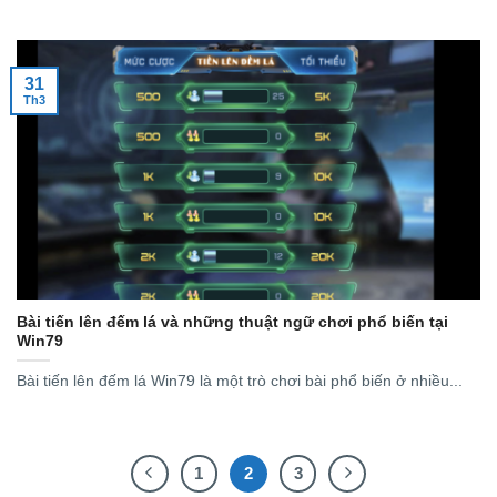
31
Th3
Bài tiến lên đếm lá và những thuật ngữ chơi phổ biến tại
Win79
Bài tiến lên đếm lá Win79 là một trò chơi bài phổ biến ở nhiều...
1
2
3