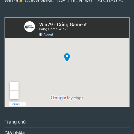
Win79
CỔNG GAME TOP 1 HIỆN NAY TẠI CHÂU Á.
Trang chủ
Giới thiệu