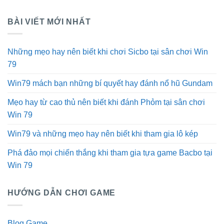
BÀI VIẾT MỚI NHẤT
Những mẹo hay nên biết khi chơi Sicbo tại sân chơi Win
79
Win79 mách bạn những bí quyết hay đánh nổ hũ Gundam
Mẹo hay từ cao thủ nên biết khi đánh Phỏm tại sân chơi
Win 79
Win79 và những mẹo hay nên biết khi tham gia lô kép
Phá đảo mọi chiến thắng khi tham gia tựa game Bacbo tại
Win 79
HƯỚNG DẪN CHƠI GAME
Blog Game