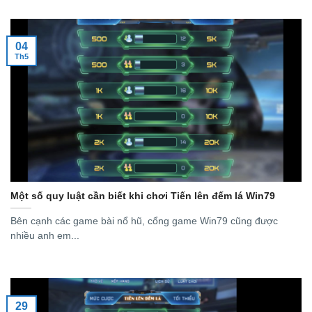
04
Th5
Một số quy luật cần biết khi chơi Tiến lên đếm lá Win79
Bên cạnh các game bài nổ hũ, cổng game Win79 cũng được
nhiều anh em...
29