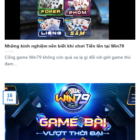
Những kinh nghiệm nên biết khi chơi Tiến lên tại Win79
Cổng game Win79 không còn quá xa lạ gì đối với giới game thủ
đam...
16
Th4