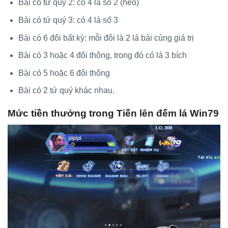
Bài có tứ quý 2: có 4 lá số 2 (heo)
Bài có tứ quý 3: có 4 lá số 3
Bài có 6 đôi bất kỳ: mỗi đôi là 2 lá bài cùng giá trị
Bài có 3 hoặc 4 đôi thông, trong đó có lá 3 bích
Bài có 5 hoặc 6 đôi thông
Bài có 2 tứ quý khác nhau.
Mức tiền thưởng trong Tiến lên đếm lá Win79