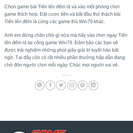
Chọn game bài Tiến lên đếm lá và vào một phòng chơi
game thích hợp. Đặt cược tiền và bắt đầu thử thách bài
Tiến lên đếm lá cùng các game thủ Win79 khác.
Anh em đừng chần chờ gì nữa mà hãy vào chơi ngay Tiến
lên đếm lá tại cổng game Win79. Đảm bảo các bạn sẽ
được trải nghiệm những phút giây giải trí tuyệt hảo bất
ngờ. Tại đây còn có rất nhiều phần thưởng hấp dẫn đang
chờ đón người chơi mỗi ngày. Chúc mọi người vui vẻ.