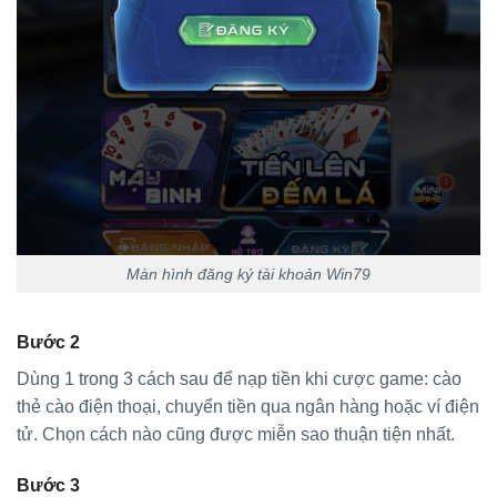
Màn hình đăng ký tài khoản Win79
Bước 2
Dùng 1 trong 3 cách sau để nạp tiền khi cược game: cào
thẻ cào điện thoại, chuyển tiền qua ngân hàng hoặc ví điện
tử. Chọn cách nào cũng được miễn sao thuận tiện nhất.
Bước 3