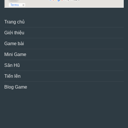
Trang chủ
Giới thiệu
Game bài
Mini Game
Săn Hũ
Tiến lên
Blog Game