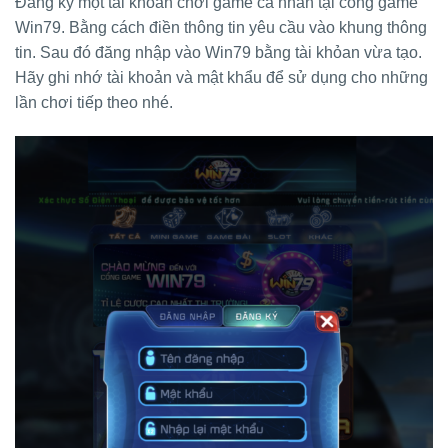
Đăng ký một tài khoản chơi game cá nhân tại cổng game
Win79. Bằng cách điền thông tin yêu cầu vào khung thông
tin. Sau đó đăng nhập vào Win79 bằng tài khỏan vừa tạo.
Hãy ghi nhớ tài khoản và mật khẩu để sử dụng cho những
lần chơi tiếp theo nhé.