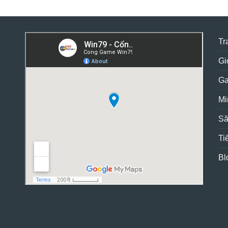
Tr
Gi
Ga
Mi
Să
Ti
Bl