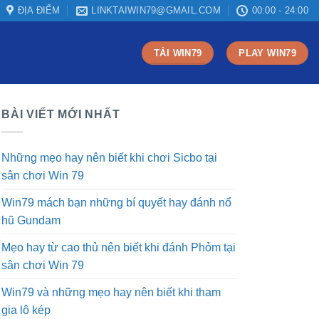
ĐỊA ĐIỂM
LINKTAIWIN79@GMAIL.COM
00:00 - 24:00
TẢI WIN79
PLAY WIN79
BÀI VIẾT MỚI NHẤT
Những mẹo hay nên biết khi chơi Sicbo tại
sân chơi Win 79
Win79 mách bạn những bí quyết hay đánh nổ
hũ Gundam
Mẹo hay từ cao thủ nên biết khi đánh Phỏm tại
sân chơi Win 79
Win79 và những mẹo hay nên biết khi tham
gia lô kép