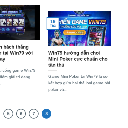
19
Th3
n bách thắng
r tại Win79 với
Win79 hướng dẫn chơi
ay
Mini Poker cực chuẩn cho
tân thủ
tại cổng game Win79
Game Mini Poker tại Win79 là sự
điểm giải trí đang
kết hợp giữa hai thể loại game bài
.
poker và...
5
6
7
8