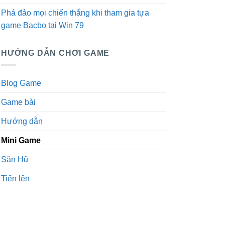
Phá đảo mọi chiến thắng khi tham gia tựa
game Bacbo tại Win 79
HƯỚNG DẪN CHƠI GAME
Blog Game
Game bài
Hướng dẫn
Mini Game
Săn Hũ
Tiến lên