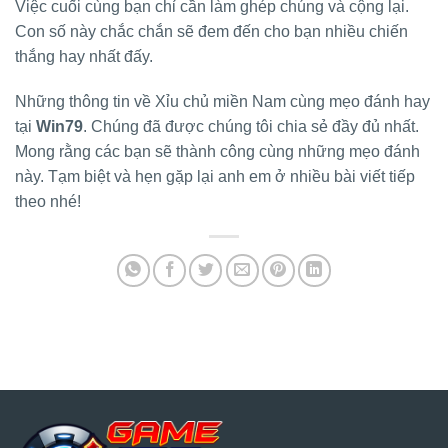
Việc cuối cùng bạn chỉ cần làm ghép chúng và cộng lại.
Con số này chắc chắn sẽ đem đến cho bạn nhiều chiến
thắng hay nhất đấy.
Những thông tin về Xỉu chủ miền Nam cùng mẹo đánh hay
tại
Win79
. Chúng đã được chúng tôi chia sẻ đầy đủ nhất.
Mong rằng các bạn sẽ thành công cùng những mẹo đánh
này. Tạm biệt và hẹn gặp lại anh em ở nhiều bài viết tiếp
theo nhé!