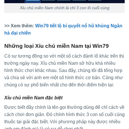
Xỉu chủ miền Nam chính là chỉ 3 con lô cuối cùng
>> Xem thêm:
Win79 tiết lộ bí quyết nổ hũ khủng Ngân
hà đại chiến
Những loại Xỉu chủ miền Nam tại Win79
Có sự tương đồng so với một số cách đánh lô khác trên thị
trường ngày nay. Xỉu chủ miền Nam sở hữu khá nhiều
hình thức chơi khác nhau. Sau đây, chúng tôi đã tổng hợp
và chia sẻ với anh em một số hình thức cơ bản. Cũng như
chúng có sự phổ biến nhất cho đến thời điểm hiện tại:
Xỉu chủ miền Nam đặc biệt
Được biết đây chính là tên gọi thường dùng để chỉ cách về
cách chơi đơn giản. Đó chính hình thức 3 con số cuối cùng
thuộc tại giải đặc biệt. Với phương pháp này được nhiều
anh em đánh giá là có sự dễ chơi nhất.