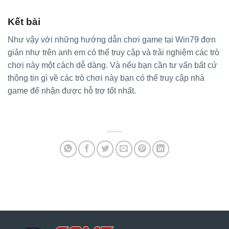
Kết bài
Như vậy với những hướng dẫn chơi game tại Win79 đơn
giản như trên anh em có thể truy cập và trải nghiệm các trò
chơi này một cách dễ dàng. Và nếu bạn cần tư vấn bất cứ
thông tin gì về các trò chơi này bạn có thể truy cập nhà
game để nhận được hỗ trợ tốt nhất.