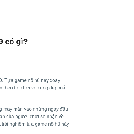
9 có gì?
0. Tựa game nổ hũ này xoay
o diện trò chơi vô cùng đẹp mắt
ởng may mắn vào những ngày đầu
mắn của người chơi sẽ nhận về
a trải nghiệm tựa game nổ hũ này