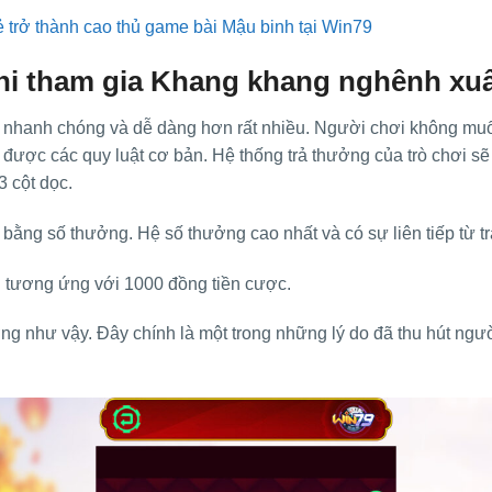
trở thành cao thủ game bài Mậu binh tại Win79
khi tham gia Khang khang nghênh xu
nhanh chóng và dễ dàng hơn rất nhiều. Người chơi không muốn
m được các quy luật cơ bản. Hệ thống trả thưởng của trò chơi s
 cột dọc.
ng số thưởng. Hệ số thưởng cao nhất và có sự liên tiếp từ trá
 tương ứng với 1000 đồng tiền cược.
ưởng như vậy. Đây chính là một trong những lý do đã thu hút ngư