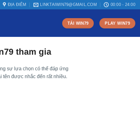
ĐỊA ĐIỂM
LINKTAIWIN79@GMAIL.COM
00:00 - 24:00
TẢI WIN79
PLAY WIN79
n79 tham gia
dạng sự lựa chọn có thể đáp ứng
i tên được nhắc đến rất nhiều.