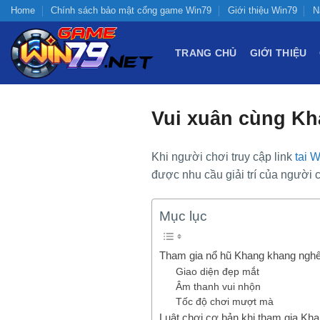
Bỏ
Home
Chính sách bảo mật cổng game Win79
Giới thiệu Win79
N
qua
nội
TRANG CHỦ
GIỚI THIỆU
dung
Vui xuân cùng Kh
Khi người chơi truy cập link
tai 
được nhu cầu giải trí của người 
Mục lục
Tham gia nổ hũ Khang khang nghên
Giao diện đẹp mắt
Âm thanh vui nhộn
Tốc độ chơi mượt mà
Luật chơi cơ bản khi tham gia Kh