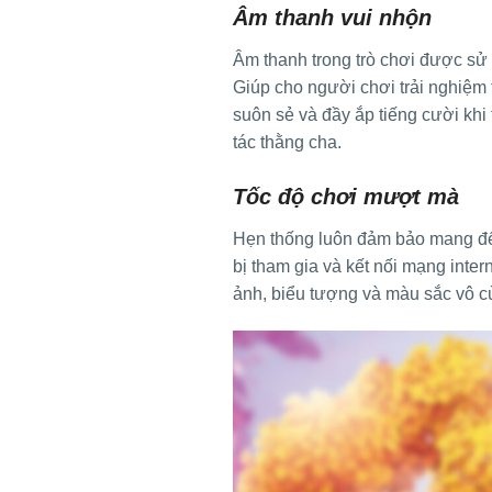
Âm thanh vui nhộn
Âm thanh trong trò chơi được sử 
Giúp cho người chơi trải nghiệm
suôn sẻ và đầy ắp tiếng cười khi
tác thằng cha.
Tốc độ chơi mượt mà
Hẹn thống luôn đảm bảo mang đến
bị tham gia và kết nối mạng inte
ảnh, biểu tượng và màu sắc vô cù