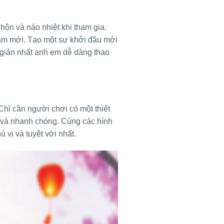
hộn và náo nhiệt khi tham gia.
năm mới. Tạo một sự khởi đầu mới
n giản nhất anh em dễ dàng thao
hỉ cần người chơi có một thiết
à và nhanh chóng. Cùng các hình
 vị và tuyệt vời nhất.