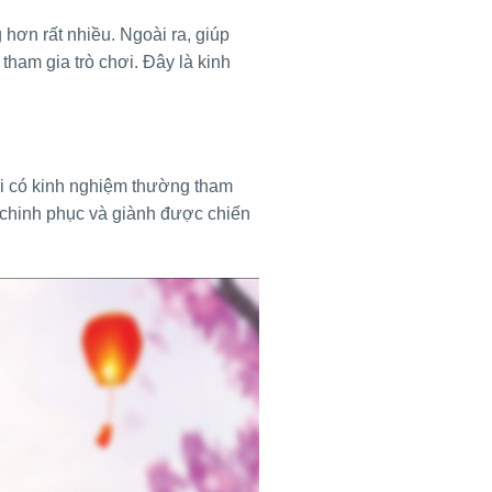
ơn rất nhiều. Ngoài ra, giúp
tham gia trò chơi. Đây là kinh
ơi có kinh nghiệm thường tham
chinh phục và giành được chiến