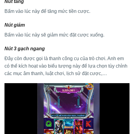
Nút tăng
Bấm vào lúc này để tăng mức tiền cược.
Nút giảm
Bấm vào lúc này sẽ giảm mức đặt cược xuống.
Nút 3 gạch ngang
Đây còn được gọi là thanh công cụ của trò chơi. Anh em
có thể kích hoạt vào biểu tượng này để lựa chọn tùy chỉnh
các mục âm thanh, luật chơi, lịch sử đặt cược,…