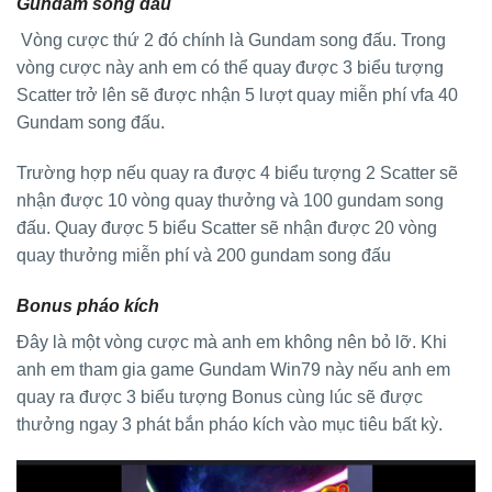
Gundam song đấu
Vòng cược thứ 2 đó chính là Gundam song đấu. Trong
vòng cược này anh em có thể quay được 3 biểu tượng
Scatter trở lên sẽ được nhận 5 lượt quay miễn phí vfa 40
Gundam song đấu.
Trường hợp nếu quay ra được 4 biểu tượng 2 Scatter sẽ
nhận được 10 vòng quay thưởng và 100 gundam song
đấu. Quay được 5 biểu Scatter sẽ nhận được 20 vòng
quay thưởng miễn phí và 200 gundam song đấu
Bonus pháo kích
Đây là một vòng cược mà anh em không nên bỏ lỡ. Khi
anh em tham gia game Gundam Win79 này nếu anh em
quay ra được 3 biểu tượng Bonus cùng lúc sẽ được
thưởng ngay 3 phát bắn pháo kích vào mục tiêu bất kỳ.