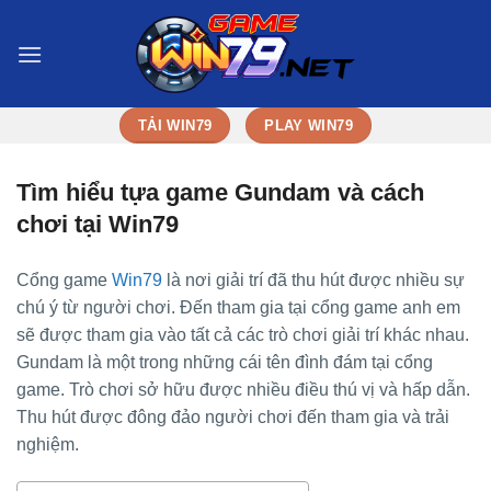
Bỏ
qua
nội
dung
TẢI WIN79
PLAY WIN79
Tìm hiểu tựa game Gundam và cách
chơi tại Win79
Cổng game
Win79
là nơi giải trí đã thu hút được nhiều sự
chú ý từ người chơi. Đến tham gia tại cổng game anh em
sẽ được tham gia vào tất cả các trò chơi giải trí khác nhau.
Gundam là một trong những cái tên đình đám tại cổng
game. Trò chơi sở hữu được nhiều điều thú vị và hấp dẫn.
Thu hút được đông đảo người chơi đến tham gia và trải
nghiệm.