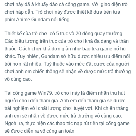
chơi này đã à khuấy đảo cả cổng game. Với giao diện trò
chơi hấp dẫn. Trò chơi này được thiết kế dựa trên tựa
phim Anime Gundam nổi tiếng.
Thiết kế của trò chơi có 5 trục và 20 dòng quay thưởng.
Các biểu tượng trên trục của trò chơi khá đa dạng và thân
thuộc. Cách chơi khá đơn giản như bao tựa game nổ hũ
khác. Tuy nhiên, Gundam sở hữu được nhiều ưu điểm nổi
trội hơn rất nhiều. Tuỳ thuộc vào mức đặt cược của người
chơi anh em chiến thắng sẽ nhận về được mức trả thưởng
vô cùng cao.
Tại cổng game Win79, trò chơi này là điểm nhấn thu hút
người chơi đến tham gia. Anh em đến tham gia sẽ được
trải nghiệm với chất lượng chơi tuyệt vời. Khi chiến thắng
anh em sẽ nhận về được mức trả thưởng vô cùng cao.
Ngoài ra, thực hiện các thao tác nạp rút tiền tại cổng game
sẽ được diễn ra vô cùng an toàn.