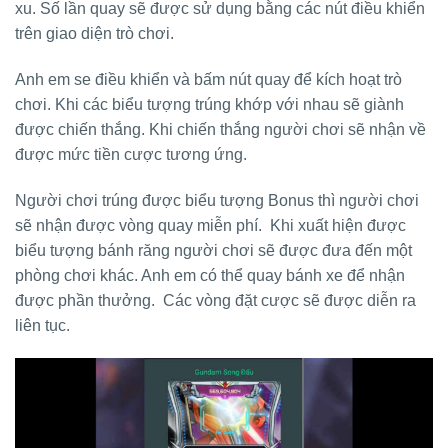
xu. Số lần quay sẽ được sử dụng bằng các nút điều khiển
trên giao diện trò chơi.
Anh em se điều khiển và bấm nút quay để kích hoạt trò
chơi. Khi các biểu tượng trúng khớp với nhau sẽ giành
được chiến thắng. Khi chiến thắng người chơi sẽ nhận về
được mức tiền cược tương ứng.
Người chơi trúng được biểu tượng Bonus thì người chơi
sẽ nhận được vòng quay miễn phí. Khi xuất hiện được
biểu tượng bánh răng người chơi sẽ được đưa đến một
phòng chơi khác. Anh em có thể quay bánh xe để nhận
được phần thưởng. Các vòng đặt cược sẽ được diễn ra
liên tục.