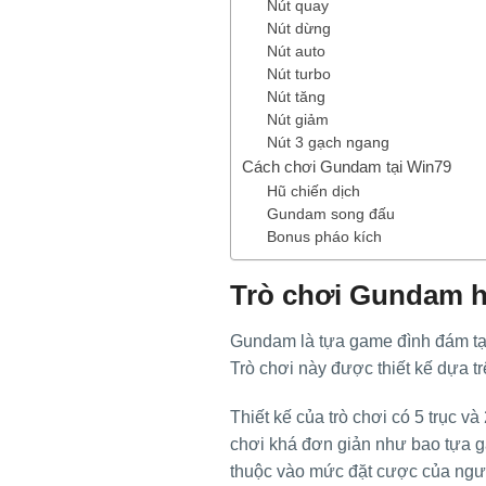
Nút quay
Nút dừng
Nút auto
Nút turbo
Nút tăng
Nút giảm
Nút 3 gạch ngang
Cách chơi Gundam tại Win79
Hũ chiến dịch
Gundam song đấu
Bonus pháo kích
Trò chơi Gundam h
Gundam là tựa game đình đám tại
Trò chơi này được thiết kế dựa 
Thiết kế của trò chơi có 5 trục 
chơi khá đơn giản như bao tựa g
thuộc vào mức đặt cược của ngư