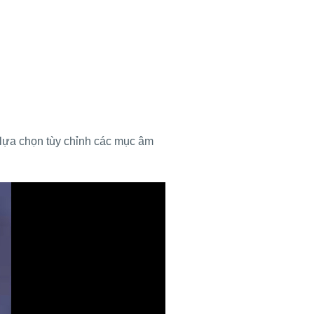
 lựa chọn tùy chỉnh các mục âm