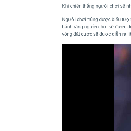
Khi chiến thắng người chơi sẽ 
Người chơi trúng được biểu tượn
bánh răng người chơi sẽ được đ
vòng đặt cược sẽ được diễn ra li