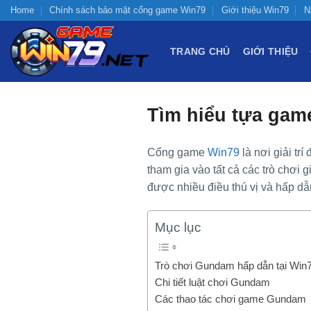
Bỏ
Home
Chính sách bảo mật cổng game Win79
Giới thiệu Win79
N
qua
nội
TRANG CHỦ
GIỚI THIỆU
dung
Tìm hiểu tựa gam
Cổng game
Win79
là nơi giải tr
tham gia vào tất cả các trò chơi 
được nhiều điều thú vị và hấp dẫ
Mục lục
Trò chơi Gundam hấp dẫn tại Win
Chi tiết luật chơi Gundam
Các thao tác chơi game Gundam