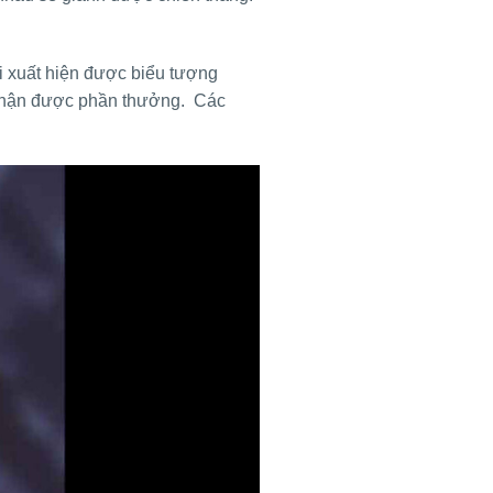
i xuất hiện được biểu tượng
 nhận được phần thưởng. Các