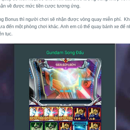
nhận về được mức tiền cược tương ứng.
g Bonus thì người chơi sẽ nhận được vòng quay miễn phí. Kh
ưa đến một phòng chơi khác. Anh em có thể quay bánh xe để
ên tục.