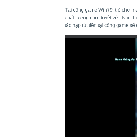
Tại cổng game Win79, trò chơi n
chất lượng chơi tuyệt vời. Khi c
tác nạp rút tiền tại cổng game sẽ