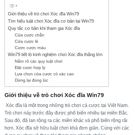
Giới thiệu về trò chơi Xóc đĩa Win79
Tìm hiểu luật chơi Xóc đĩa cơ bản tại Win79
Quy tắc cơ bản khi tham gia Xóc đĩa
Cửa cược chẵn
Cửa cược lẻ
Cược cược màu
Win79 tiết lộ kinh nghiệm chơi Xóc đĩa thắng lớn
Nắm rõ các quy luật chơi
Đặt cược hợp lý
Lựa chọn cửa cược có xác cao
Dừng lại đúng lúc
Giới thiệu về trò chơi Xóc đĩa Win79
Xóc đĩa là một trong những trò chơi cá cược tại Việt Nam.
Trò chơi này trước đây được phổ biến nhiều tại miền Bắc.
Sau đó, đã lan rộng ra các miền khác và phổ biến rộng rãi
hơn. Xóc đĩa sở hữu luật chơi khá đơn giản. Cùng với các