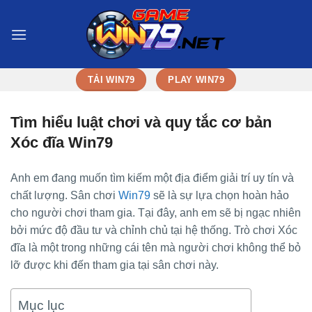
Bỏ
qua
nội
dung
TẢI WIN79
PLAY WIN79
Tìm hiểu luật chơi và quy tắc cơ bản
Xóc đĩa Win79
Anh em đang muốn tìm kiếm một địa điểm giải trí uy tín và
chất lượng. Sân chơi
Win79
sẽ là sự lựa chọn hoàn hảo
cho người chơi tham gia. Tại đây, anh em sẽ bị ngạc nhiên
bởi mức độ đầu tư và chỉnh chủ tại hệ thống. Trò chơi Xóc
đĩa là một trong những cái tên mà người chơi không thể bỏ
lỡ được khi đến tham gia tại sân chơi này.
Mục lục