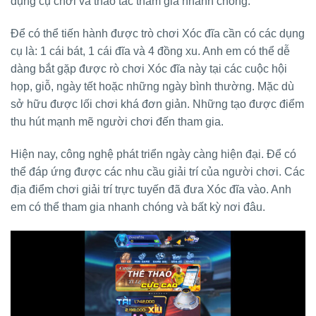
dụng cụ chơi và thao tác tham gia nhanh chóng.
Để có thể tiến hành được trò chơi Xóc đĩa cần có các dụng
cụ là: 1 cái bát, 1 cái đĩa và 4 đồng xu. Anh em có thể dễ
dàng bắt gặp được rò chơi Xóc đĩa này tại các cuộc hội
họp, giỗ, ngày tết hoặc những ngày bình thường. Mặc dù
sở hữu được lối chơi khá đơn giản. Những tạo được điểm
thu hút mạnh mẽ người chơi đến tham gia.
Hiện nay, công nghệ phát triển ngày càng hiện đại. Để có
thể đáp ứng được các nhu cầu giải trí của người chơi. Các
địa điểm chơi giải trí trực tuyến đã đưa Xóc đĩa vào. Anh
em có thể tham gia nhanh chóng và bất kỳ nơi đâu.