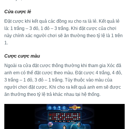
Cửa cược lẻ
Đặt cược khi kết quả các đồng xu cho ra là lẻ. Kết quả lẻ
là: 1 trắng – 3 đỏ, 1 đỏ – 3 trắng. Khi đặt cược của chơi
này chính xác người chơi sẽ ăn thường theo tỷ lệ là 1 trên
1.
Cược cược màu
Ngoài ra cửa đặt cược thông thường khi tham gia Xóc đã
anh em có thể đặt cược theo màu. Đặt cược 4 trắng, 4 đỏ,
3 trắng – 1 đỏ, 3 đỏ – 1 trắng. Tùy thuộc vào màu của
người chơi đặt cược. Khi cho ra kết quả anh em sẽ được
ăn thưởng theo tỷ lệ trả khác nhau tại hệ thống.