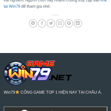
trải nghiệm. Người chơi hãy nhanh chóng truy cập vào
link
tai Win79
để tham gia nhé.
Win79
CỔNG GAME TOP 1 HIỆN NAY TẠI CHÂU Á.