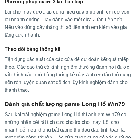
Phương pháp cược 3 lần liên tiếp
Lối chơi này được áp dụng hiệu quả giúp anh em gỡ vốn
lại nhanh chóng. Hãy đánh vào một cửa 3 lần liên tiếp.
Nếu vào đúng dây thắng thì số tiền anh em kiếm vào gia
tăng cực nhanh.
Theo dõi bảng thống kê
Tận dụng xác suất của các cửa để dự đoán kết quả thiếp
theo. Các cao thủ có kinh nghiệm thường đánh hơi được
rất chính xác nhờ bảng thống kê này. Anh em tân thủ cũng
nên rèn luyện quan sát để tích lũy kinh nghiệm đánh cho
thành thạo.
Đánh giá chất lượng game Long Hổ Win79
Sau khi trải nghiệm game Long Hổ thì anh em Win79 có
những nhận xét rất tích cực cho trò chơi này. Lối chơi
nhanh dễ hiểu không bắt game thủ đau đầu tính toán là
một điểm cộng rất lớn. Các cửa cược cũng có xác suất dễ