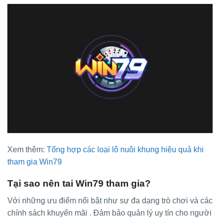
Xem thêm:
Tổng hợp các loại lô nuôi khung hiệu quả khi
tham gia Win79
Tại sao nên tai Win79 tham gia?
Với những ưu điểm nổi bật như sự đa dạng trò chơi và các
chính sách khuyến mãi . Đảm bảo quản lý uy tín cho người