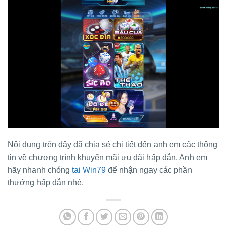
Nội dung trên đây đã chia sẻ chi tiết đến anh em các thông
tin về chương trình khuyến mãi ưu đãi hấp dẫn. Anh em
hãy nhanh chóng
tai Win79
để nhận ngay các phần
thưởng hấp dẫn nhé.