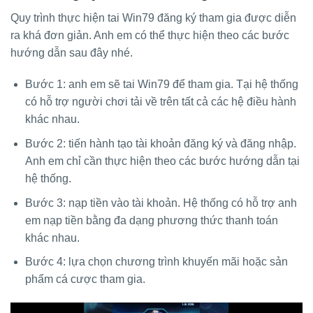
Quy trình thực hiện tai Win79 đăng ký tham gia được diễn
ra khá đơn giản. Anh em có thể thực hiện theo các bước
hướng dẫn sau đây nhé.
Bước 1: anh em sẽ tai Win79 để tham gia. Tại hệ thống
có hỗ trợ người chơi tải về trên tất cả các hệ điều hành
khác nhau.
Bước 2: tiến hành tạo tài khoản đăng ký và đăng nhập.
Anh em chỉ cần thực hiện theo các bước hướng dẫn tại
hệ thống.
Bước 3: nạp tiền vào tài khoản. Hệ thống có hỗ trợ anh
em nạp tiền bằng đa dạng phương thức thanh toán
khác nhau.
Bước 4: lựa chọn chương trình khuyến mãi hoặc sản
phẩm cá cược tham gia.