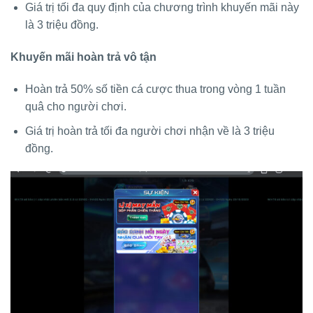
Giá trị tối đa quy định của chương trình khuyến mãi này
là 3 triệu đồng.
Khuyến mãi hoàn trả vô tận
Hoàn trả 50% số tiền cá cược thua trong vòng 1 tuần
quâ cho người chơi.
Giá trị hoàn trả tối đa người chơi nhận về là 3 triệu
đồng.