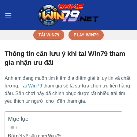
Bỏ
qua
nội
dung
TẢI WIN79
PLAY WIN79
Thông tin cần lưu ý khi tai Win79 tham
gia nhận ưu đãi
Anh em đang muốn tìm kiếm địa điểm giải trí uy tín và chất
lượng.
Tai Win79
tham gia sẽ là sự lựa chọn ưu tiên hàng
đầu. Sân chơi này đã chinh phục được rất nhiều trái tim
yêu thích từ người chơi đến tham gia.
Mục lục
Đôi nét về sân chơi Win79