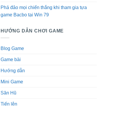
Phá đảo mọi chiến thắng khi tham gia tựa
game Bacbo tại Win 79
HƯỚNG DẪN CHƠI GAME
Blog Game
Game bài
Hướng dẫn
Mini Game
Săn Hũ
Tiến lên