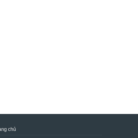
ang chủ