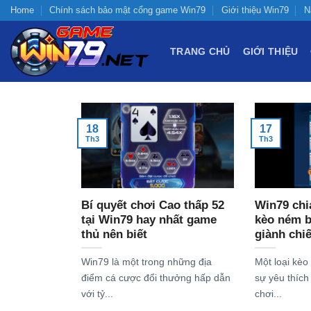
Bỏ
Home
Chính sách bảo mật cổng game Win79
Giới thiệu Win79
N
qua
nội
TRANG CHỦ
GIỚI THIỆU
dung
18
17
Th3
Th3
Bí quyết chơi Cao thấp 52
Win79 chia
tại Win79 hay nhất game
kèo ném b
thủ nên biết
giành chi
Win79 là một trong những địa
Một loại kèo
điểm cá cược đổi thưởng hấp dẫn
sự yêu thích
với tỷ...
chơi...