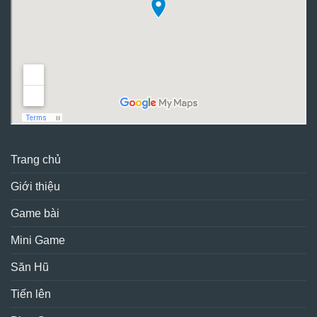
Trang chủ
Giới thiệu
Game bài
Mini Game
Săn Hũ
Tiến lên