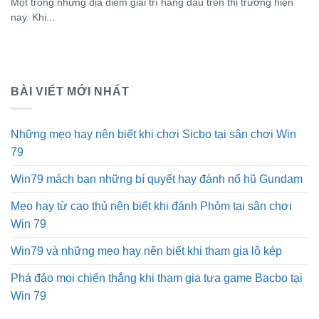
Một trong những địa điểm giải trí hàng đầu trên thị trường hiện
nay. Khi...
BÀI VIẾT MỚI NHẤT
Những mẹo hay nên biết khi chơi Sicbo tại sân chơi Win
79
Win79 mách bạn những bí quyết hay đánh nổ hũ Gundam
Mẹo hay từ cao thủ nên biết khi đánh Phỏm tại sân chơi
Win 79
Win79 và những mẹo hay nên biết khi tham gia lô kép
Phá đảo mọi chiến thắng khi tham gia tựa game Bacbo tại
Win 79