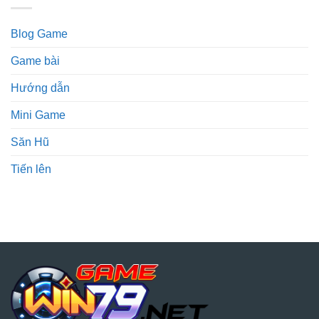
Blog Game
Game bài
Hướng dẫn
Mini Game
Săn Hũ
Tiến lên