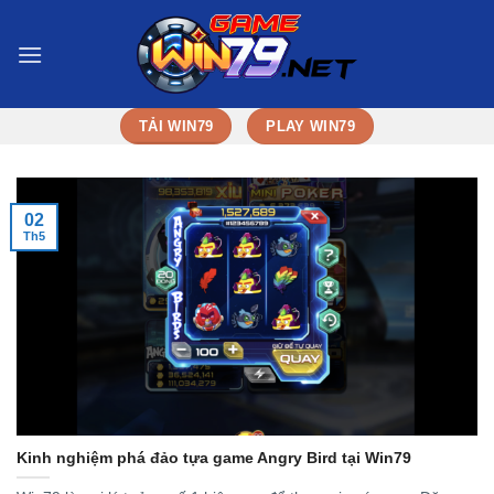
Bỏ
qua
nội
dung
TẢI WIN79
PLAY WIN79
02
Th5
Kinh nghiệm phá đảo tựa game Angry Bird tại Win79