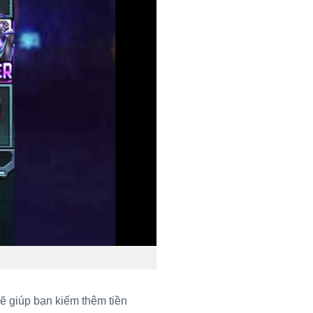
sẽ giúp bạn kiếm thêm tiền