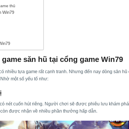
game thủ
nh Win79
Win79
 game săn hũ tại cổng game Win79
 có nhiều tựa game rất cạnh tranh. Nhưng đến nay dòng săn h
 Nhờ một số yếu tố như:
ị
có nét cuốn hút riêng. Người chơi sẽ được phiêu lưu khám ph
mà còn được nhận về nhiều phần thưởng hấp dẫn.