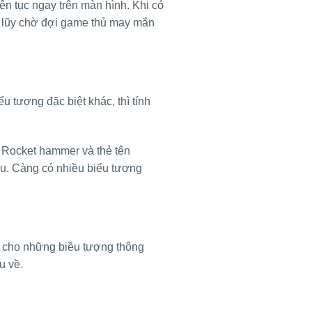
ên tục ngay trên màn hình. Khi có
ch lũy chờ đợi game thủ may mắn
 tượng đặc biệt khác, thì tính
, Rocket hammer và thẻ tên
au. Càng có nhiều biểu tượng
thế cho những biều tượng thông
u về.