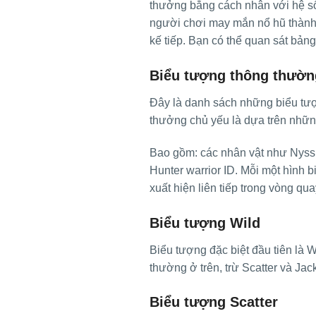
thưởng bằng cách nhân với hệ số 
người chơi may mắn nổ hũ thành c
kế tiếp. Bạn có thể quan sát bảng
Biểu tượng thông thườn
Đây là danh sách những biểu tượn
thưởng chủ yếu là dựa trên nhữn
Bao gồm: các nhân vật như Nyssi
Hunter warrior ID. Mỗi một hình
xuất hiện liên tiếp trong vòng qu
Biểu tượng Wild
Biểu tượng đặc biệt đầu tiên là W
thường ở trên, trừ Scatter và Ja
Biểu tượng Scatter