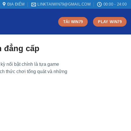
ĐỊA ĐIỂM
LINKTAIWIN79@GMAIL.COM
00:00 - 24:00
TẢI WIN79
PLAY WIN79
h đẳng cấp
c kỳ nổi bật chính là tựa game
cách thức chơi tổng quát và những