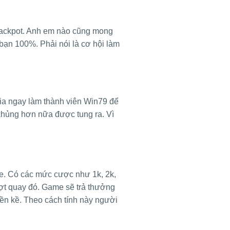
Jackpot. Anh em nào cũng mong
bạn 100%. Phải nói là cơ hội làm
a ngay làm thành viên Win79 để
 khủng hơn nữa được tung ra. Vì
me. Có các mức cược như 1k, 2k,
ượt quay đó. Game sẽ trả thưởng
 liền kề. Theo cách tính này người