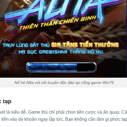
Nổ hũ Alita với cốt truyện độc đáo tại cổng game Win79
 tạp
ét là siêu dễ. Game thủ chỉ phải chọn tiền cược và ấn quay. C
 tiền vào tài khoản ngay lập tức. Bạn không cần làm gì phức tạp