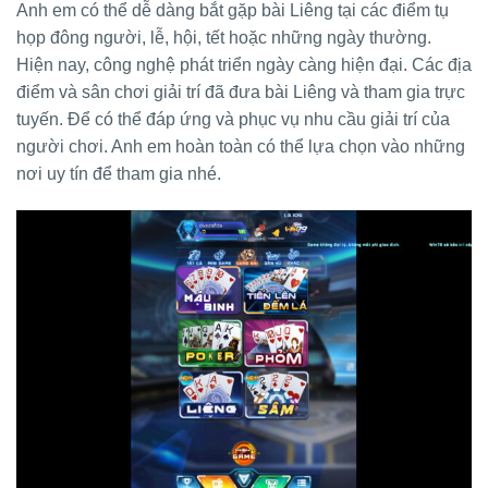
Anh em có thể dễ dàng bắt gặp bài Liêng tại các điểm tụ
họp đông người, lễ, hội, tết hoặc những ngày thường.
Hiện nay, công nghệ phát triển ngày càng hiện đại. Các địa
điểm và sân chơi giải trí đã đưa bài Liêng và tham gia trực
tuyến. Để có thể đáp ứng và phục vụ nhu cầu giải trí của
người chơi. Anh em hoàn toàn có thể lựa chọn vào những
nơi uy tín để tham gia nhé.