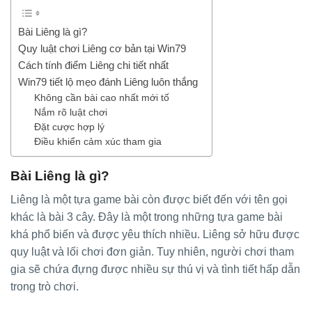
Bài Liêng là gì?
Quy luật chơi Liêng cơ bản tại Win79
Cách tính điểm Liêng chi tiết nhất
Win79 tiết lộ mẹo đánh Liêng luôn thắng
Không cần bài cao nhất mới tố
Nắm rõ luật chơi
Đặt cược hợp lý
Điều khiển cảm xúc tham gia
Bài Liêng là gì?
Liêng là một tựa game bài còn được biết đến với tên gọi
khác là bài 3 cây. Đây là một trong những tựa game bài
khá phổ biến và được yêu thích nhiều. Liêng sở hữu được
quy luật và lối chơi đơn giản. Tuy nhiên, người chơi tham
gia sẽ chứa đựng được nhiều sự thú vị và tình tiết hấp dẫn
trong trò chơi.