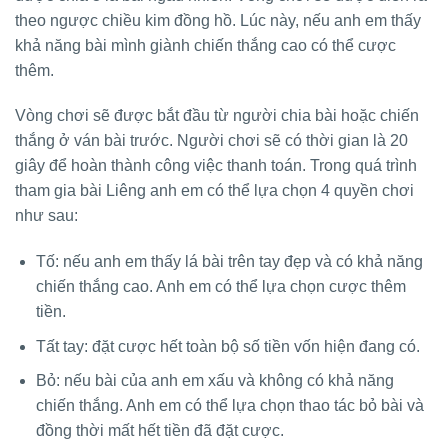
theo ngược chiều kim đồng hồ. Lúc này, nếu anh em thấy
khả năng bài mình giành chiến thắng cao có thể cược
thêm.
Vòng chơi sẽ được bắt đầu từ người chia bài hoặc chiến
thắng ở ván bài trước. Người chơi sẽ có thời gian là 20
giây để hoàn thành công việc thanh toán. Trong quá trình
tham gia bài Liêng anh em có thể lựa chọn 4 quyền chơi
như sau:
Tố: nếu anh em thấy lá bài trên tay đẹp và có khả năng
chiến thắng cao. Anh em có thể lựa chọn cược thêm
tiền.
Tất tay: đặt cược hết toàn bộ số tiền vốn hiện đang có.
Bỏ: nếu bài của anh em xấu và không có khả năng
chiến thắng. Anh em có thể lựa chọn thao tác bỏ bài và
đồng thời mất hết tiền đã đặt cược.