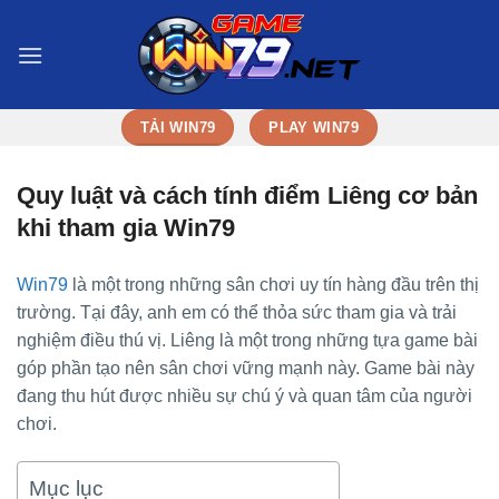
Bỏ
qua
nội
dung
TẢI WIN79
PLAY WIN79
Quy luật và cách tính điểm Liêng cơ bản
khi tham gia Win79
Win79
là một trong những sân chơi uy tín hàng đầu trên thị
trường. Tại đây, anh em có thể thỏa sức tham gia và trải
nghiệm điều thú vị. Liêng là một trong những tựa game bài
góp phần tạo nên sân chơi vững mạnh này. Game bài này
đang thu hút được nhiều sự chú ý và quan tâm của người
chơi.
Mục lục