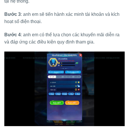
tại hệ thống.
Bước 3
: anh em sẽ tiến hành xác minh tài khoản và kích
hoạt số điện thoại.
Bước 4
: anh em có thể lựa chọn các khuyến mãi diễn ra
và đáp ứng các điều kiện quy định tham gia.