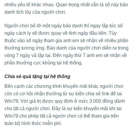
nhiều yếu tố khác nhau. Quan trọng nhất vẫn là số này báo
danh tích lũy của người chơi.
Người chơi bỏ lỡ một ngày báo danh thì ngay lập tức số
ngày cách ly sẽ được quay về tính ngày đầu tiên. Tùy
thuộc vào số ngày tham gia anh em sẽ nhận về nhiều phần
thưởng tương ứng. Báo danh của người chơi diễn ra trong
vòng 7 ngày và lập lại. Đến ngày thứ 7 anh em sẽ nhận về
phần thưởng cực khủng tại hệ thống.
Chia sẻ quà tặng tại hệ thống
Bên cạnh các chương trình khuyến mãi khác người chơi
còn có cơ hội nhận thưởng từ sự kiện chia sẻ link để tai
Win79. Với giá trị được quy định ở mức 3.000 đồng dành
cho tất cả người chơi. Đây là sự kiện khuyến mãi khi tai
Win79 cho phép tất cả người chơi có thể tham gia trên
toàn bộ hình thức miễn phí.