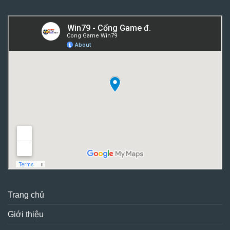
Trang chủ
Giới thiệu