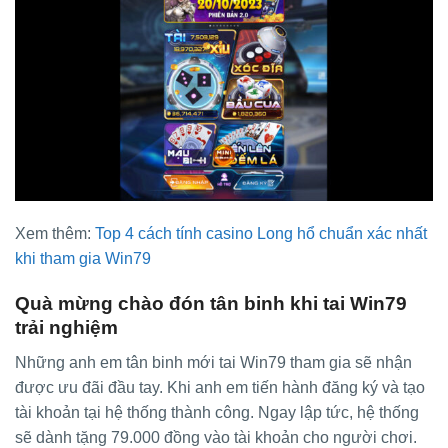
Xem thêm:
Top 4 cách tính casino Long hổ chuẩn xác nhất
khi tham gia Win79
Quà mừng chào đón tân binh khi tai Win79
trải nghiệm
Những anh em tân binh mới tai Win79 tham gia sẽ nhận
được ưu đãi đầu tay. Khi anh em tiến hành đăng ký và tạo
tài khoản tại hệ thống thành công. Ngay lập tức, hệ thống
sẽ dành tặng 79.000 đồng vào tài khoản cho người chơi.