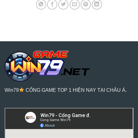
Win79
CỔNG GAME TOP 1 HIỆN NAY TẠI CHÂU Á.