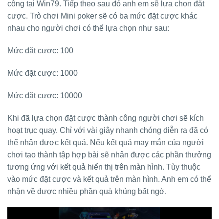
công tại Win79. Tiếp theo sau đó anh em sẽ lựa chọn đặt
cược. Trò chơi Mini poker sẽ có ba mức đặt cược khác
nhau cho người chơi có thể lựa chọn như sau:
Mức đặt cược: 100
Mức đặt cược: 1000
Mức đặt cược: 10000
Khi đã lựa chọn đặt cược thành công người chơi sẽ kích
hoạt trục quay. Chỉ với vài giây nhanh chóng diễn ra đã có
thể nhận được kết quả. Nếu kết quả may mắn của người
chơi tạo thành tập hợp bài sẽ nhận được các phần thưởng
tương ứng với kết quả hiển thị trên màn hình. Tùy thuộc
vào mức đặt cược và kết quả trên màn hình. Anh em có thể
nhận về được nhiều phần quà khủng bất ngờ.