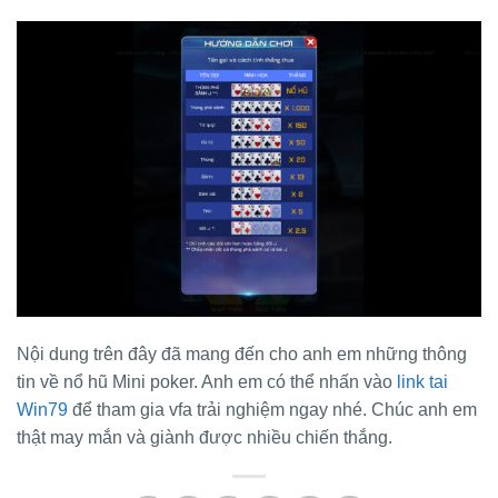
Nội dung trên đây đã mang đến cho anh em những thông
tin về nổ hũ Mini poker. Anh em có thể nhấn vào
link tai
Win79
để tham gia vfa trải nghiệm ngay nhé. Chúc anh em
thật may mắn và giành được nhiều chiến thắng.