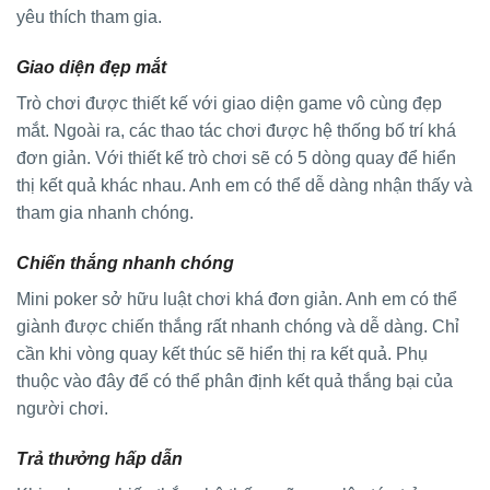
yêu thích tham gia.
Giao diện đẹp mắt
Trò chơi được thiết kế với giao diện game vô cùng đẹp
mắt. Ngoài ra, các thao tác chơi được hệ thống bố trí khá
đơn giản. Với thiết kế trò chơi sẽ có 5 dòng quay để hiển
thị kết quả khác nhau. Anh em có thể dễ dàng nhận thấy và
tham gia nhanh chóng.
Chiến thắng nhanh chóng
Mini poker sở hữu luật chơi khá đơn giản. Anh em có thể
giành được chiến thắng rất nhanh chóng và dễ dàng. Chỉ
cần khi vòng quay kết thúc sẽ hiển thị ra kết quả. Phụ
thuộc vào đây để có thể phân định kết quả thắng bại của
người chơi.
Trả thưởng hấp dẫn