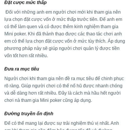
Đặt cược mức thấp
Đối với những anh em người chơi mới khi tham gia nên
lựa chọn đặt cược vốn ở mức thấp trước tiên. Để anh em
có thể làm quen và có được thêm kinh nghiệm tham gia
Mini poker. Khi đã thành thạo được các thao tác chơi anh
em có thể lựa chọn đặt cược vốn ở mức tùy thích. Áp dụng
phương pháp này sẽ giúp người chơi quản lý được tiền
vốn tốt hơn rất nhiều.
Đưa ra mục tiêu
Người chơi khi tham gia nên đề ra mục tiêu để chinh phục
rõ ràng. Giúp người chơi có thể nổ hũ được nhanh chóng
và dễ dàng hơn rất nhiều. Đây là cách mà hầu hết người
chơi nà tham gia Mini poker cũng áp dụng.
Đường truyền ổn định
Để có thể mang lại được sự trải nghiệm thú vị nhất. Anh