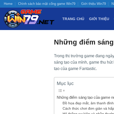
Bỏ
Home
Chính sách bảo mật cổng game Win79
Giới thiệu Win79
N
qua
nội
TRANG CHỦ
GIỚI THIỆU
dung
Những điểm sáng 
Trong thị trường game đang ngày
sáng tạo của mình, game thu hút 
tạo của game Fantastic.
Mục lục
Những điểm sáng tạo của game n
Đồ họa đẹp mắt, âm thanh đỉnh
Cách thức chơi đơn giản và hấ
Hệ thống sự kiện và phần thưở