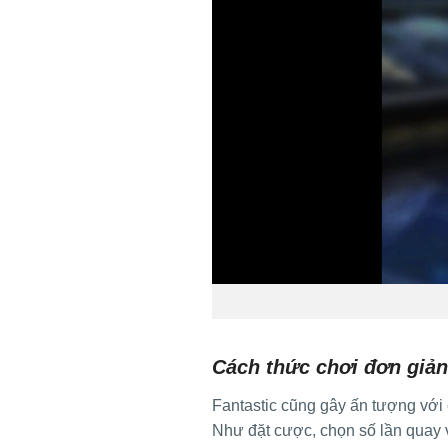
Cách thức chơi đơn giản
Fantastic cũng gây ấn tượng với 
Như đặt cược, chọn số lần quay 