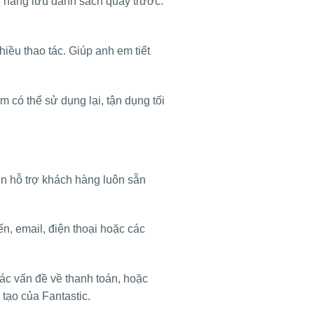
nh năng lưu danh sách quay trước.
iều thao tác. Giúp anh em tiết
 có thể sử dụng lại, tận dụng tối
n hỗ trợ khách hàng luôn sẵn
ến, email, điện thoại hoặc các
Các vấn đề về thanh toán, hoặc
tạo của Fantastic.