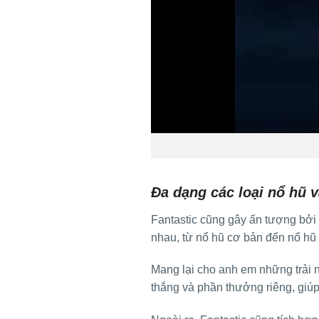
Đa dạng các loại nổ hũ 
Fantastic cũng gây ấn tượng bởi 
nhau, từ nổ hũ cơ bản đến nổ hũ 
Mang lại cho anh em những trải n
thắng và phần thưởng riêng, giú