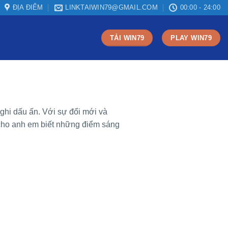
ĐỊA ĐIỂM
LINKTAIWIN79@GMAIL.COM
00:00 - 24:00
TẢI WIN79
PLAY WIN79
ghi dấu ấn. Với sự đổi mới và
 cho anh em biết những điểm sáng