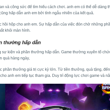
an và công sức để tìm hiểu cách chơi. anh em có thể dễ dàng th
 cũng hấp dẫn anh em bởi tính ngẫu nhiên của kết quả.
c hồi hộp cho anh em. Sự hấp dẫn của việc đón chờ những phần
ắt khỏi màn hình.
ần thưởng hấp dẫn
ống sự kiện và phần thưởng hấp dẫn. Game thường xuyên tổ chức
ận quà hàng ngày,
phần thưởng giá trị cực kỳ lớn. Từ tiền thưởng, quà tặng, đến
cho anh em tiếp tục tham gia. Duy trì động lực chơi game và nâ