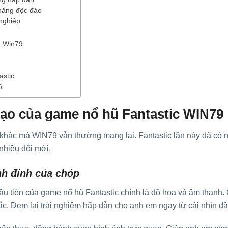
 năng độc đáo
nghiệp
a Win79
stic
ũ
ạo của game nổ hũ Fantastic WIN79
hác mà WIN79 vẫn thường mang lại. Fantastic lần này đã có n
nhiều đổi mới.
nh đỉnh của chóp
u tiên của game nổ hũ Fantastic chính là đồ họa và âm thanh. 
c. Đem lại trải nghiệm hấp dẫn cho anh em ngay từ cái nhìn đầ