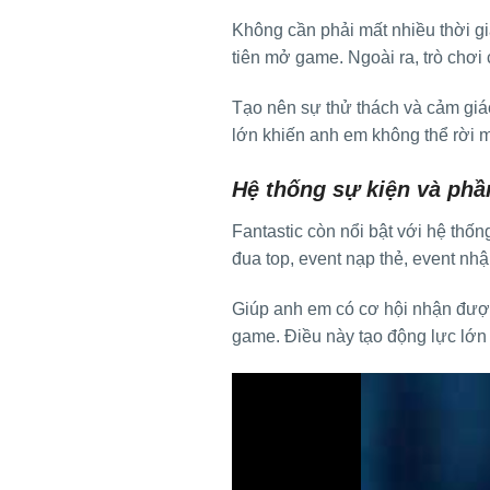
Không cần phải mất nhiều thời gi
tiên mở game. Ngoài ra, trò chơi
Tạo nên sự thử thách và cảm giá
lớn khiến anh em không thể rời m
Hệ thống sự kiện và ph
Fantastic còn nổi bật với hệ th
đua top, event nạp thẻ, event nh
Giúp anh em có cơ hội nhận được 
game. Điều này tạo động lực lớn 