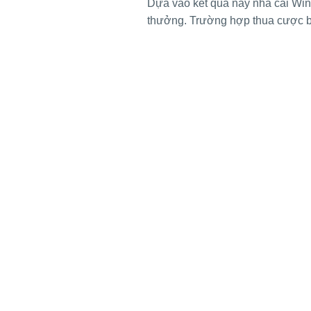
Dựa vào kết quả này nha cai Win
thưởng. Trường hợp thua cược bạn