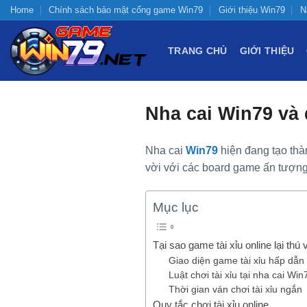
Bỏ
Home
Chính sách bảo mật cổng game Win79
Giới thiệu Win79
N
qua
nội
TRANG CHỦ
GIỚI THIỆU
dung
Nha cai Win79 và 
Nha cai
Win79
hiện đang tạo th
vời với các board game ấn tượng
Mục lục
Tại sao game tài xỉu online lại thú v
Giao diện game tài xỉu hấp dẫn
Luật chơi tài xỉu tại nha cai Wi
Thời gian ván chơi tài xỉu ngắn
Quy tắc chơi tài xỉu online