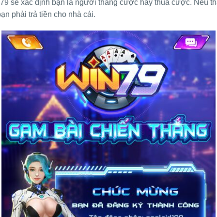
79 sẽ xác định bạn là người thắng cược hay thua cược. Nếu t
 phải trả tiền cho nhà cái.