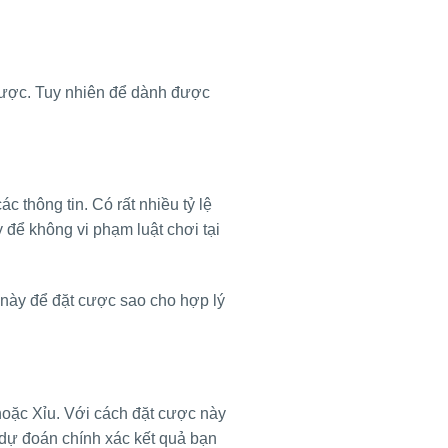
cược. Tuy nhiên để dành được
c thông tin. Có rất nhiều tỷ lệ
 để không vi phạm luật chơi tại
n này để đặt cược sao cho hợp lý
 hoặc Xỉu. Với cách đặt cược này
h dự đoán chính xác kết quả bạn