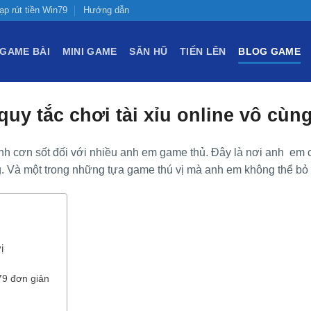
ạp rút tiền Win79
Hướng dẫn
GAME BÀI
MINI GAME
SĂN HŨ
TIẾN LÊN
BLOG GAME
quy tắc chơi tài xỉu online vô cùn
ành cơn sốt đối với nhiều anh em game thủ. Đây là nơi anh em 
. Và một trong những tựa game thú vị mà anh em không thể bỏ q
ị
n79 đơn giản