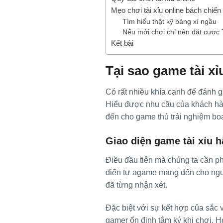
Mẹo chơi tài xỉu online bách chiến
Tìm hiểu thật kỹ bảng xí ngầu
Nếu mới chơi chỉ nên đặt cược 
Kết bài
Tại sao game tài xỉu
Có rất nhiều khía cạnh để đánh 
Hiểu được nhu cầu của khách hà
đến cho game thủ trải nghiệm boa
Giao diện game tài xỉu 
Điều đầu tiên mà chúng ta cần p
điển tự agame mang đến cho ngườ
đã từng nhận xét.
Đặc biệt với sự kết hợp của sắc
gamer ổn định tâm ký khi chơi. 