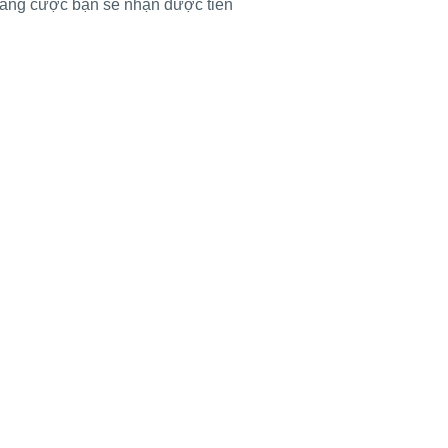
hắng cược bạn sẽ nhận được tiền