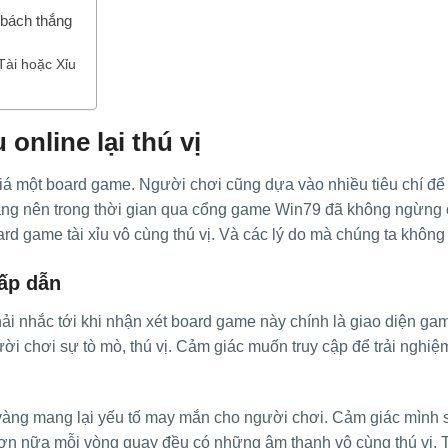
 bách thắng
Tài hoặc Xỉu
 online lại thú vị
giá một board game. Người chơi cũng dựa vào nhiều tiêu chí để
ng nên trong thời gian qua cổng game Win79 đã không ngừng c
rd game tài xỉu vô cùng thú vị. Và các lý do mà chúng ta không 
hấp dẫn
hải nhắc tới khi nhận xét board game này chính là giao diện g
i chơi sự tò mò, thú vị. Cảm giác muốn truy cập để trải nghi
 vàng mang lại yếu tố may mắn cho người chơi. Cảm giác mình s
Hơn nữa mỗi vòng quay đều có những âm thanh vô cùng thú vị. 