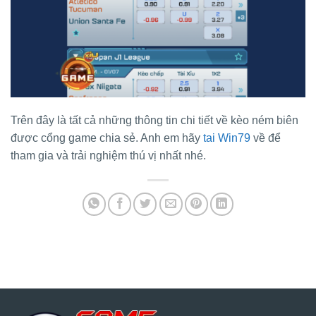
Trên đây là tất cả những thông tin chi tiết về kèo ném biên
được cổng game chia sẻ. Anh em hãy
tai Win79
về để
tham gia và trải nghiệm thú vị nhất nhé.