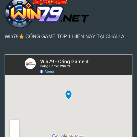
Win79
CỔNG GAME TOP 1 HIỆN NAY TẠI CHÂU Á.