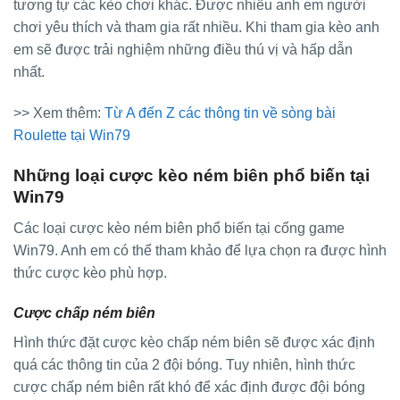
tương tự các kèo chơi khác. Được nhiều anh em người
chơi yêu thích và tham gia rất nhiều. Khi tham gia kèo anh
em sẽ được trải nghiệm những điều thú vị và hấp dẫn
nhất.
>> Xem thêm:
Từ A đến Z các thông tin về sòng bài
Roulette tại Win79
Những loại cược kèo ném biên phổ biến tại
Win79
Các loại cược kèo ném biên phổ biến tại cổng game
Win79. Anh em có thể tham khảo để lựa chọn ra được hình
thức cược kèo phù hợp.
Cược chấp ném biên
Hình thức đặt cược kèo chấp ném biên sẽ được xác định
quá các thông tin của 2 đội bóng. Tuy nhiên, hình thức
cược chấp ném biên rất khó để xác định được đội bóng