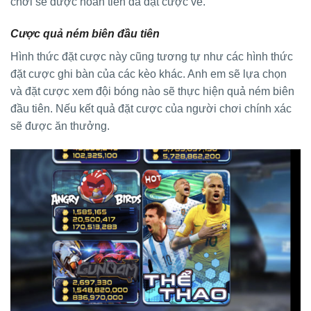
chơi sẽ được hoàn tiền đã đặt cược về.
Cược quả ném biên đầu tiên
Hình thức đặt cược này cũng tương tự như các hình thức
đặt cược ghi bàn của các kèo khác. Anh em sẽ lựa chọn
và đặt cược xem đội bóng nào sẽ thực hiện quả ném biên
đầu tiên. Nếu kết quả đặt cược của người chơi chính xác
sẽ được ăn thưởng.