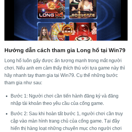
Hướng dẫn cách tham gia Long hổ tại Win79
Long hổ luôn gấy được ấn tượng mạnh trong mắt người
chơi. Nếu anh em cảm thấy thích thú với tựa game này thì
hãy nhanh tay tham gia tại Win79. Cụ thể những bước
tham gia như sau:
Bước 1: Người chơi cần tiến hành đăng ký và đăng
nhập tài khoản theo yêu cầu của cổng game.
Bước 2: Sau khi hoàn tất bước 1, người chơi cần truy
cập vào màn hình trang chủ của cổng game. Tại đây
hiển thị hàng loạt những chuyên mục cho người chơi