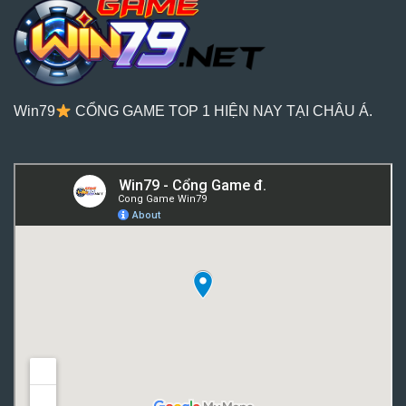
Win79
CỔNG GAME TOP 1 HIỆN NAY TẠI CHÂU Á.