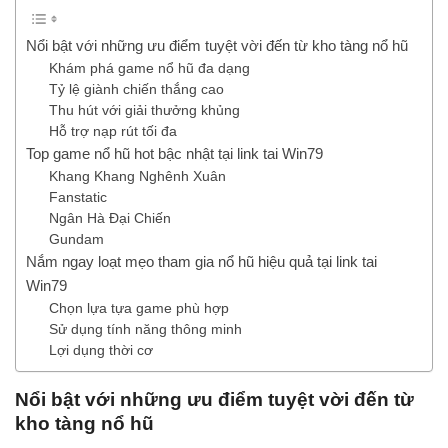
Nổi bật với những ưu điểm tuyệt vời đến từ kho tàng nổ hũ
Khám phá game nổ hũ đa dạng
Tỷ lệ giành chiến thắng cao
Thu hút với giải thưởng khủng
Hỗ trợ nạp rút tối đa
Top game nổ hũ hot bậc nhật tại link tai Win79
Khang Khang Nghênh Xuân
Fanstatic
Ngân Hà Đại Chiến
Gundam
Nắm ngay loạt mẹo tham gia nổ hũ hiệu quả tại link tai
Win79
Chọn lựa tựa game phù hợp
Sử dụng tính năng thông minh
Lợi dụng thời cơ
Nổi bật với những ưu điểm tuyệt vời đến từ
kho tàng nổ hũ