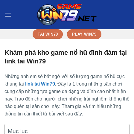
Bỏ
qua
nội
dung
TẢI WIN79
PLAY WIN79
Khám phá kho game nổ hũ đình đám tại
link tai Win79
Những anh em sẽ bất ngờ với số lượng game nổ hũ cực
khủng tại
link tai Win79
.
Đây là 1 trong những sân chơi
cung cấp những tựa game đa dạng và đỉnh cao nhất hiện
nay. Trao đến cho người chơi những trải nghiệm không thể
nào quên tại sân chơi này. Tham gia và tìm hiểu những
thông tin cần thiết từ bài viết sau đây.
Mục lục