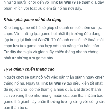
Những người chơi đến với
link tai Win79
sẽ tham gia đầy
phấn khích với loạt ưu điểm từ nổ hũ nơi đây.
Khám phá game nổ hũ đa dạng
Kho tàng game nổ hũ sẽ giúp cho anh em có thêm sự lựa
chọn. Với những tựa game hot nhất thị trường đều đang
tập trung tại
link tai Win79.
Từ đó anh em có thể thoải mái
chọn lựa tựa game phù hợp với khả năng của bản thân.
Từ đây tham gia và giành lấy chiến thắng nhanh chóng
nhất từ những tựa game này.
Tỷ lệ giành chiến thắng cao
Người chơi sẽ bất ngờ với việc bản thân giành ngay chiến
thắng nổ hũ. Ngay tại
link tai Win79
tạo điều kiện tốt nhất
để người chơi có thể tham gia hiệu quả. Đạt được thành
tích vẻ vang theo như mong muốn của bản thân. Đảm bảo
game thủ giành lấy phần thưởng tương xứng với công sức
bản thân bỏ ra.