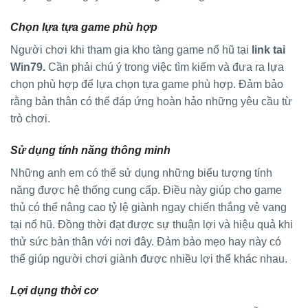
Chọn lựa tựa game phù hợp
Người chơi khi tham gia kho tàng game nổ hũ tại
link tai
Win79.
Cần phải chú ý trong việc tìm kiếm và đưa ra lựa
chọn phù hợp để lựa chọn tựa game phù hợp. Đảm bảo
rằng bản thân có thể đáp ứng hoàn hảo những yêu cầu từ
trò chơi.
Sử dụng tính năng thông minh
Những anh em có thể sử dụng những biểu tượng tính
năng được hệ thống cung cấp. Điều này giúp cho game
thủ có thể nâng cao tỷ lệ giành ngay chiến thắng vẻ vang
tại nổ hũ. Đồng thời đạt được sự thuận lợi và hiệu quả khi
thử sức bản thân với nơi đây. Đảm bảo mẹo hay này có
thể giúp người chơi giành được nhiều lợi thế khác nhau.
Lợi dụng thời cơ