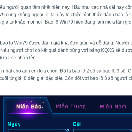
nhiều người quan tâm nhất hiện nay. Hầu như các nhà cái hay c
9 cũng không ngoại lệ, tại đây tổ chức hình thức đánh bao lô c
 gia từ khắp mọi nơi. Bao lô Win79 hiện đang làm mưa làm gi
hì bao lô Win79 được đánh giá khá đơn giản và dễ dàng. Người c
. Nếu người chơi có kết quả đánh trùng với bảng KQXS sẽ được 
được sẽ nhân lên.
n nhất cho anh em lựa chọn. Đó là bao lô 2 số và bao lô 3 số. 
uối từ giải 8 đến giải đặc biệt. Còn đối với bao lô 3 số người c