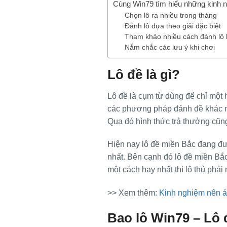
Cùng Win79 tìm hiểu những kinh n
Chọn lô ra nhiều trong tháng
Đánh lô dựa theo giải đặc biệt
Tham khảo nhiều cách đánh lô 
Nắm chắc các lưu ý khi chơi
Lô đề là gì?
Lô đề là cụm từ dùng để chỉ một
các phương pháp đánh đề khác nh
Qua đó hình thức trả thưởng cũn
Hiện nay lô đề miền Bắc đang đượ
nhất. Bên cạnh đó lô đề miền Bắc
một cách hay nhất thì lô thủ phải
>> Xem thêm:
Kinh nghiệm nên áp
Bao lô Win79 – Lô 