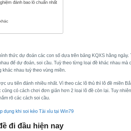
ghiệm đánh bao lô chuẩn nhất
khác
 hình thức dự đoán các con số dựa trên bảng KQXS hằng ngày.
au để dự đoán, soi cầu. Tuỳ theo từng loại đề khác nhau mà 
g khác nhau tuỳ theo vùng miền.
c ưu tiên đánh nhiều nhất. Vì theo các lô thủ thì lô đề miền Bắ
 cũng có cách chơi đơn giản hơn 2 loại lô đề còn lại. Tuy nhiên
 nắm rõ các cách soi cầu.
 dụng khi soi kèo Tài xỉu tại Win79
đề đi đầu hiện nay