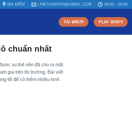
ĐỊA ĐIỂM
LINKTAIWIN79@GMAIL.COM
00:00 - 24:00
TẢI WIN79
PLAY WIN79
lô chuẩn nhất
 được xu thế nên đã cho ra mắt
m gia trên thị trường. Bài viết
g tôi để có thêm nhiều kinh