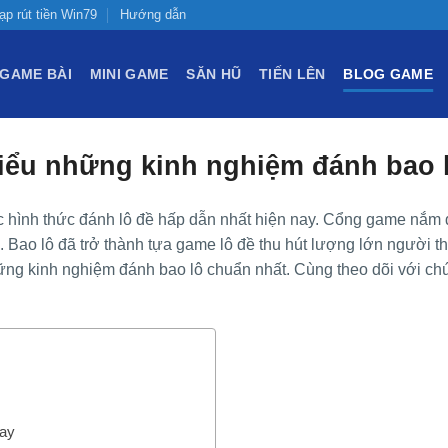
ạp rút tiền Win79
Hướng dẫn
GAME BÀI
MINI GAME
SĂN HŨ
TIẾN LÊN
BLOG GAME
iểu những kinh nghiệm đánh bao 
các hình thức đánh lô đề hấp dẫn nhất hiện nay. Cổng game nắm
. Bao lô đã trở thành tựa game lô đề thu hút lượng lớn người tha
g kinh nghiệm đánh bao lô chuẩn nhất. Cùng theo dõi với chún
nay