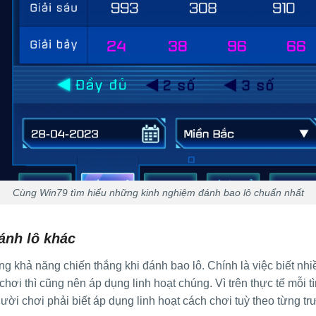
Cùng Win79 tìm hiểu những kinh nghiệm đánh bao lô chuẩn nhất
ánh lô khác
ng khả năng chiến thắng khi đánh bao lô. Chính là việc biết n
chơi thì cũng nên áp dụng linh hoạt chúng. Vì trên thực tế mỗi
ười chơi phải biết áp dụng linh hoạt cách chơi tuỳ theo từng 