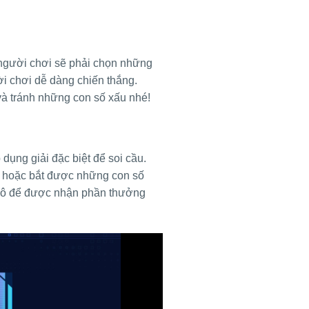
 người chơi sẽ phải chọn những
ời chơi dễ dàng chiến thắng.
và tránh những con số xấu nhé!
dụng giải đặc biệt để soi cầu.
ốt hoặc bắt được những con số
i lô để được nhận phần thưởng