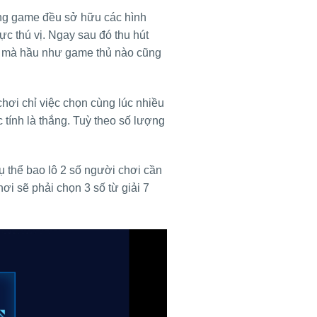
ổng game đều sở hữu các hình
ực thú vị. Ngay sau đó thu hút
ó mà hầu như game thủ nào cũng
hơi chỉ việc chọn cùng lúc nhiều
tính là thắng. Tuỳ theo số lượng
Cụ thể bao lô 2 số người chơi cần
hơi sẽ phải chọn 3 số từ giải 7