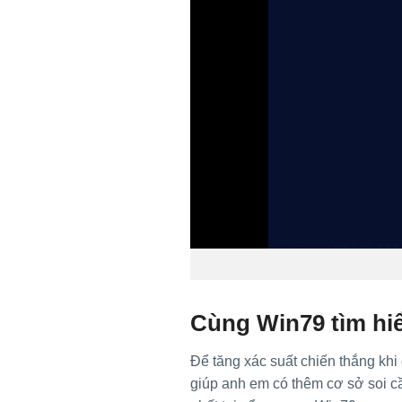
Cùng Win79 tìm hi
Để tăng xác suất chiến thắng khi
giúp anh em có thêm cơ sở soi c