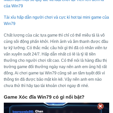
của Win79
Tài xỉu hấp dẫn người chơi và cực kì hot tại mini game của
Win79
Chất lượng của các tựa game thì chỉ có thể miêu tả là vô
cùng sôi động phấn khởi. Hình ảnh và âm thanh được đầu
tư kỹ lưỡng. Có thắc mắc câu hỏi gì thì đã có nhân viên tư
vấn xuyên suốt 24/7. Hấp dẫn nhất có lẽ là tỷ lệ tiền
thưởng cho người chơi rất cao. Có thể nói là hàng đầu thị
trường game đổi thưởng ngày nay nên anh em ủng hộ rất
đông. Ai chơi game tại Win79 cũng sẽ an tâm tuyệt đối vì
thông tin đã được bảo mật kín kẽ. Vậy nên anh em nào
chưa thử thì hãy tạo tài khoản chơi ngay đi nhé.
Game Xóc đĩa Win79 có gì nổi bật?