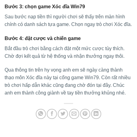
Bước 3: chọn game Xóc đĩa Win79
Sau bước nạp tiền thì người chơi sẽ thấy trên màn hình
chính có danh sách tựa game. Chọn ngay trò chơi Xóc đĩa.
Bước 4: đặt cược và chiến game
Bắt đầu trò chơi bằng cách đặt một mức cược tùy thích.
Chờ đợi kết quả từ hệ thống và nhận thưởng ngay thôi.
Qua thông tin trên hy vọng anh em sẽ ngày càng thành
thạo môn Xóc đĩa này tại cổng game Win79. Còn rất nhiều
trò chơi hấp dẫn khác cũng đang chờ đón tại đây. Chúc
anh em thành công giành về tay tiền thưởng khủng nhé.