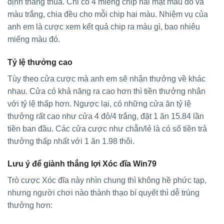
định thắng thua. Chỉ có 4 miếng chip hai mặt màu đỏ và
màu trắng, chia đều cho mỗi chip hai màu. Nhiệm vụ của
anh em là cược xem kết quả chip ra màu gì, bao nhiêu
miếng màu đó.
Tỷ lệ thưởng cao
Tùy theo cửa cược mà anh em sẽ nhận thưởng về khác
nhau. Cửa có khả năng ra cao hơn thì tiền thưởng nhân
với tỷ lệ thấp hơn. Ngược lại, có những cửa ăn tỷ lệ
thưởng rất cao như cửa 4 đỏ/4 trắng, đặt 1 ăn 15.84 lần
tiền ban đầu. Các cửa cược như chẵn/lẻ là có số tiền trả
thưởng thấp nhất với 1 ăn 1.98 thôi.
Lưu ý để giành thắng lợi Xóc đĩa Win79
Trò cược Xóc đĩa này nhìn chung thì không hề phức tạp,
nhưng người chơi nào thành thạo bí quyết thì dễ trúng
thưởng hơn: