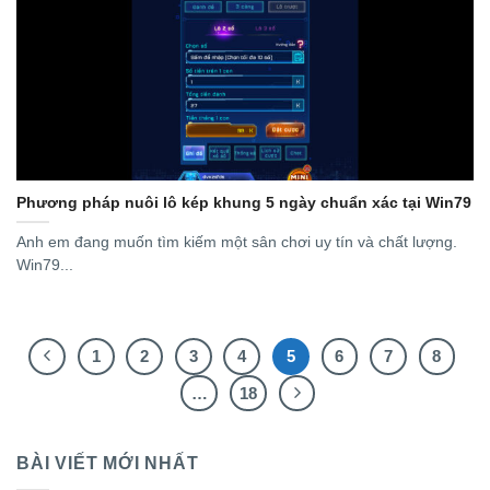
Phương pháp nuôi lô kép khung 5 ngày chuẩn xác tại Win79
Anh em đang muốn tìm kiếm một sân chơi uy tín và chất lượng.
Win79...
1
2
3
4
5
6
7
8
…
18
BÀI VIẾT MỚI NHẤT