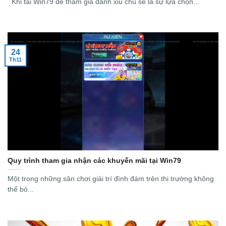
Khi tai Win79 để tham gia đánh xỉu chủ sẽ là sự lựa chọn...
24
Th11
Quy trình tham gia nhận các khuyến mãi tại Win79
Một trong những sân chơi giải trí đình đám trên thị trường không
thể bỏ...