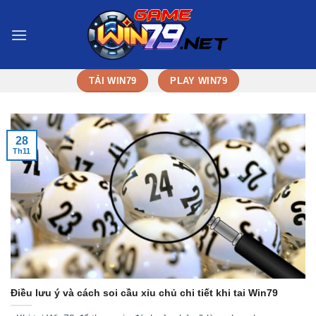
Bỏ
qua
nội
dung
TẢI WIN79
PLAY WIN79
28
Th11
Điều lưu ý và cách soi cầu xỉu chủ chi tiết khi tai Win79