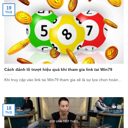
19
Th11
Cách đánh lô trượt hiệu quả khi tham gia link tai Win79
Khi truy cập vào link tai Win79 tham gia sẽ là sự lựa chọn hoàn...
18
Th11