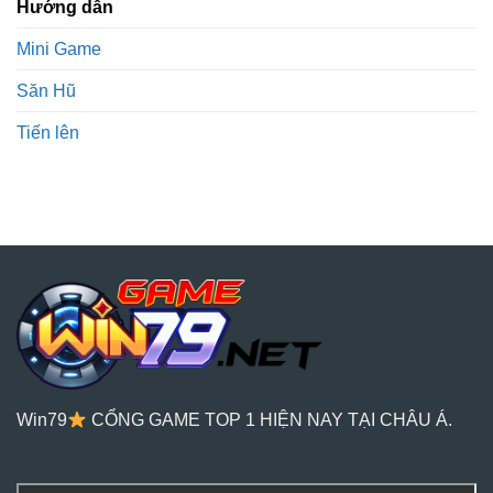
Hướng dẫn
Mini Game
Săn Hũ
Tiến lên
Win79
CỔNG GAME TOP 1 HIỆN NAY TẠI CHÂU Á.