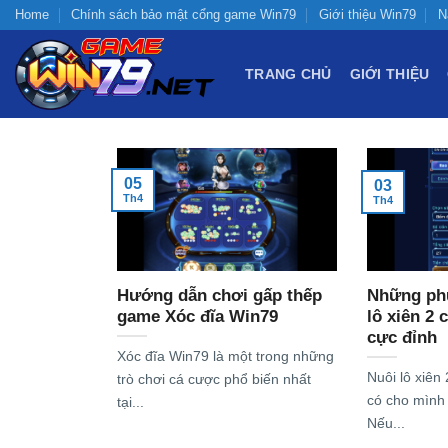
Bỏ
Home
Chính sách bảo mật cổng game Win79
Giới thiệu Win79
N
qua
nội
TRANG CHỦ
GIỚI THIỆU
dung
05
03
Th4
Th4
Hướng dẫn chơi gấp thếp
Những ph
game Xóc đĩa Win79
lô xiên 2 
cực đỉnh
Xóc đĩa Win79 là một trong những
Nuôi lô xiên
trò chơi cá cược phổ biến nhất
có cho mình
tại...
Nếu...