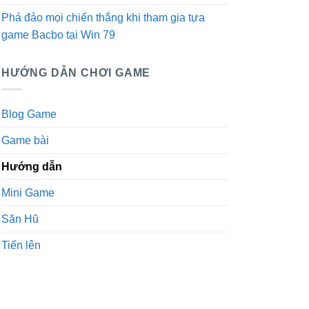
Phá đảo mọi chiến thắng khi tham gia tựa
game Bacbo tại Win 79
HƯỚNG DẪN CHƠI GAME
Blog Game
Game bài
Hướng dẫn
Mini Game
Săn Hũ
Tiến lên