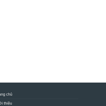
ang chủ
ới thiệu