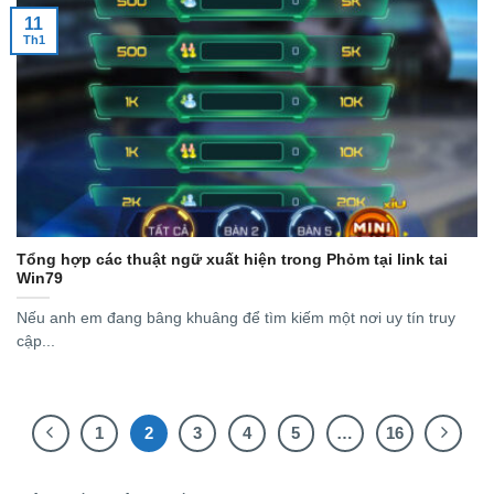
11
Th1
Tổng hợp các thuật ngữ xuất hiện trong Phỏm tại link tai
Win79
Nếu anh em đang bâng khuâng để tìm kiếm một nơi uy tín truy
cập...
1
2
3
4
5
…
16