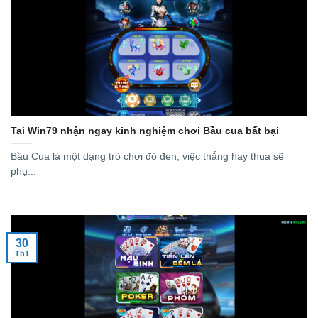
Tai Win79 nhận ngay kinh nghiệm chơi Bầu cua bất bại
Bầu Cua là một dạng trò chơi đỏ đen, việc thắng hay thua sẽ
phụ...
30
Th1