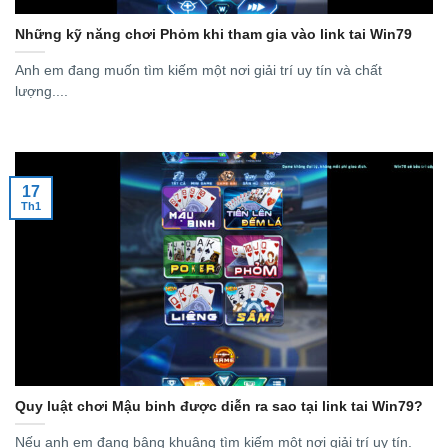
Những kỹ năng chơi Phỏm khi tham gia vào link tai Win79
Anh em đang muốn tìm kiếm một nơi giải trí uy tín và chất
lượng....
17
Th1
Quy luật chơi Mậu binh được diễn ra sao tại link tai Win79?
Nếu anh em đang bâng khuâng tìm kiếm một nơi giải trí uy tín.