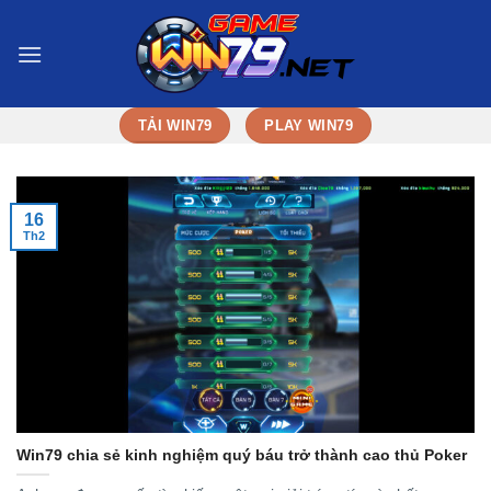
Bỏ
qua
nội
dung
TẢI WIN79
PLAY WIN79
16
Th2
Win79 chia sẻ kinh nghiệm quý báu trở thành cao thủ Poker