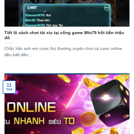
Tiết lộ cách chơi tài xỉu tại cổng game Win79 hốt tiền triệu
đô
Chắc hẳn anh em cược thủ thường xuyên chơi cá cược online
đều biết đến...
11
Th9