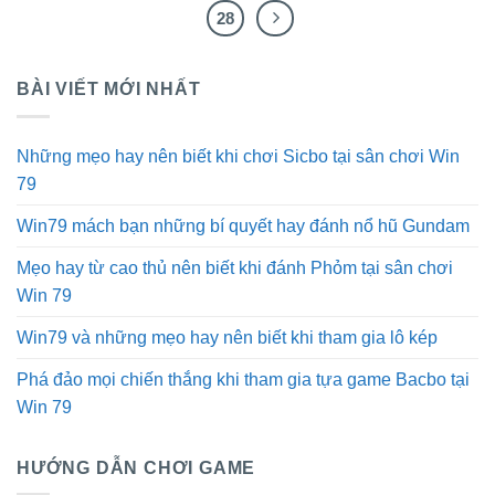
28
BÀI VIẾT MỚI NHẤT
Những mẹo hay nên biết khi chơi Sicbo tại sân chơi Win
79
Win79 mách bạn những bí quyết hay đánh nổ hũ Gundam
Mẹo hay từ cao thủ nên biết khi đánh Phỏm tại sân chơi
Win 79
Win79 và những mẹo hay nên biết khi tham gia lô kép
Phá đảo mọi chiến thắng khi tham gia tựa game Bacbo tại
Win 79
HƯỚNG DẪN CHƠI GAME