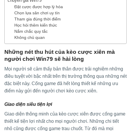
chuyên gia Win79
Đặt cược được hợp lý hóa
Chọn lựa sân chơi uy tín
Tham gia đúng thời điểm
Học hỏi thêm kiến thức
Nắm chắc quy tắc
Không chủ quan
Những nét thu hút của kèo cược xiên mà
người chơi Win79 sẽ hài lòng
Mọi người sẽ cảm thấy bản thân được trải nghiệm những
điều tuyệt vời bậc nhất trên thị trường thông qua những nét
đặc biệt này. Cổng game đã hết lòng thiết kế những ưu
điểm này gửi đến người chơi kèo cược xiên.
Giao diện siêu tiện lợi
Giao diện thông minh của kèo cược xiên được cổng game
thiết kế tiện lợi nhất cho mọi người chơi. Những chi tiết
nhỏ cũng được cổng game trau chuốt. Từ đó mà mọi