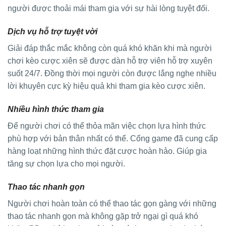
người được thoải mái tham gia với sự hài lòng tuyệt đối.
Dịch vụ hỗ trợ tuyệt vời
Giải đáp thắc mắc không còn quá khó khăn khi mà người
chơi kèo cược xiên sẽ được dàn hỗ trợ viên hỗ trợ xuyên
suốt 24/7. Đồng thời mọi người còn được lắng nghe nhiều
lời khuyên cực kỳ hiệu quả khi tham gia kèo cược xiên.
Nhiều hình thức tham gia
Để người chơi có thể thỏa mãn việc chọn lựa hình thức
phù hợp với bản thân nhất có thể. Cổng game đã cung cấp
hàng loạt những hình thức đặt cược hoàn hảo. Giúp gia
tăng sự chọn lựa cho mọi người.
Thao tác nhanh gọn
Người chơi hoàn toàn có thể thao tác gọn gàng với những
thao tác nhanh gọn mà không gặp trở ngại gì quá khó