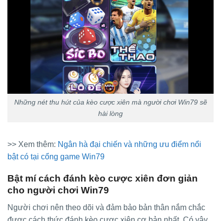
Những nét thu hút của kèo cược xiên mà người chơi Win79 sẽ
hài lòng
>> Xem thêm:
Ngân hà đại chiến và những ưu điểm nổi
bật có tại cổng game Win79
Bật mí cách đánh kèo cược xiên đơn giản
cho người chơi Win79
Người chơi nên theo dõi và đảm bảo bản thân nắm chắc
được cách thức đánh kèo cược xiên cơ bản nhất. Có vậy