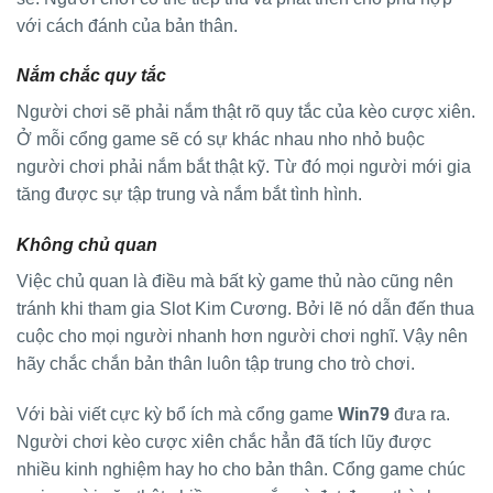
với cách đánh của bản thân.
Nắm chắc quy tắc
Người chơi sẽ phải nắm thật rõ quy tắc của kèo cược xiên.
Ở mỗi cổng game sẽ có sự khác nhau nho nhỏ buộc
người chơi phải nắm bắt thật kỹ. Từ đó mọi người mới gia
tăng được sự tập trung và nắm bắt tình hình.
Không chủ quan
Việc chủ quan là điều mà bất kỳ game thủ nào cũng nên
tránh khi tham gia Slot Kim Cương. Bởi lẽ nó dẫn đến thua
cuộc cho mọi người nhanh hơn người chơi nghĩ. Vậy nên
hãy chắc chắn bản thân luôn tập trung cho trò chơi.
Với bài viết cực kỳ bổ ích mà cổng game
Win79
đưa ra.
Người chơi kèo cược xiên chắc hẳn đã tích lũy được
nhiều kinh nghiệm hay ho cho bản thân. Cổng game chúc