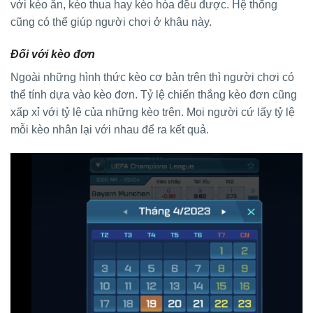
với kèo ăn, kèo thua hay kèo hòa đều được. Hệ thống
cũng có thể giúp người chơi ở khâu này.
Đối với kèo đơn
Ngoài những hình thức kèo cơ bản trên thì người chơi có
thể tính dựa vào kèo đơn. Tỷ lệ chiến thắng kèo đơn cũng
xấp xỉ với tỷ lệ của những kèo trên. Mọi người cứ lấy tỷ lệ
mỗi kèo nhân lại với nhau để ra kết quả.